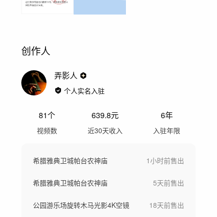
创作人
弄影人
个人实名入驻
81
个
639.8
元
6年
视频数
近30天收入
入驻年限
希腊雅典卫城帕台农神庙
1小时前
售出
希腊雅典卫城帕台农神庙
5天前
售出
公园游乐场旋转木马光影4K空镜
18天前
售出