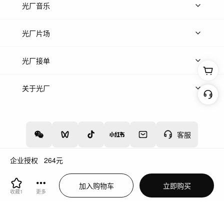
上传图片
精品图片
光厂音乐
热门音乐
免费音效
热门歌单
立即入驻
光厂片场
上传案例
AI找镜头
片场榜单
精选案例
光厂接单
上架服务
热门服务
创作人
关于光厂
关于我们
诚聘英才
帮助中心
权责声明
客服
企业授权
264
元
增值电信业务经营许可证：川B2-20160192
蜀ICP备12020238号-4
加入购物车
立即购买
川公网安备51019002000262
违法和不良信息举报中心
收藏
1
更多