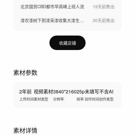
北京国贸CBD都市早高峰上班人流
19天前
售出
漆农漆树下割漆采漆收集大漆生漆过程
20天前
售出
收藏店铺
素材参数
2年前
视频素材
3840*2160
25p
未填写
不含AI
上传时间
素材类型
分辨率
帧率
创作时间
创作类型
素材详情