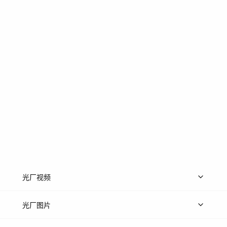
光厂视频
上传视频
精品视频
精选专辑
免费素材
光厂图片