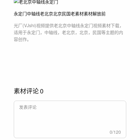
永定门
中轴线
老北京
北京
民国
老素材
素材
解放前
光厂(VJshi)视频提供
老北京中轴线永定门
视频素材
下载，
适用于
永定门，中轴线，老北京，北京，民国等主题
的内
容创作。
素材评论
0
0
/
120