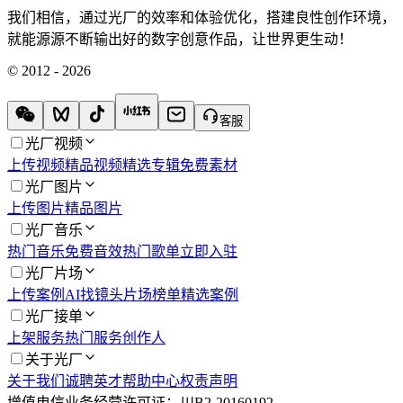
我们相信，通过光厂的效率和体验优化，搭建良性创作环境，
就能源源不断输出好的数字创意作品，让世界更生动！
© 2012 - 2026
客服
光厂视频
上传视频
精品视频
精选专辑
免费素材
光厂图片
上传图片
精品图片
光厂音乐
热门音乐
免费音效
热门歌单
立即入驻
光厂片场
上传案例
AI找镜头
片场榜单
精选案例
光厂接单
上架服务
热门服务
创作人
关于光厂
关于我们
诚聘英才
帮助中心
权责声明
增值电信业务经营许可证：川B2-20160192