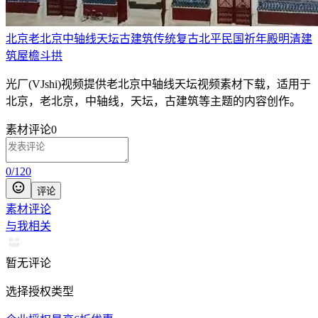
北京
老北京
中轴线
天坛
古建筑
传统
复古
北平
民国
祈年殿
明清建
筑
屋檐斗拱
光厂(VJshi)视频提供
老北京中轴线天坛
视频素材
下载，适用于
北京，老北京，中轴线，天坛，古建筑等主题
的内容创作。
素材评论
0
0
/
120
评论
素材评论
与我相关
暂无评论
选择授权类型