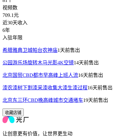
81
个
视频数
709.1
元
近30天收入
6年
入驻年限
希腊雅典卫城帕台农神庙
1天前
售出
公园游乐场旋转木马光影4K空镜
14天前
售出
北京国贸CBD都市早高峰上班人流
16天前
售出
漆农漆树下割漆采漆收集大漆生漆过程
16天前
售出
北京东三环CBD晚高峰城市交通堵车
19天前
售出
收藏店铺
让创意更有价值，让世界更生动