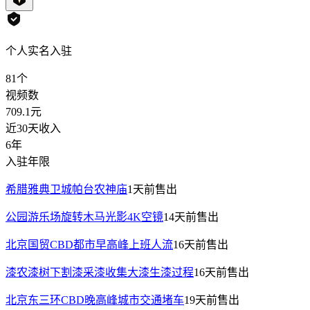
个人实名入驻
81
个
视频数
709.1
元
近30天收入
6年
入驻年限
希腊雅典卫城帕台农神庙
1天前
售出
公园游乐场旋转木马光影4K空镜
14天前
售出
北京国贸CBD都市早高峰上班人流
16天前
售出
漆农漆树下割漆采漆收集大漆生漆过程
16天前
售出
北京东三环CBD晚高峰城市交通堵车
19天前
售出