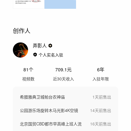
创作人
弄影人
个人实名入驻
81
个
709.1
元
6年
视频数
近30天收入
入驻年限
希腊雅典卫城帕台农神庙
1天前
售出
公园游乐场旋转木马光影4K空镜
14天前
售出
北京国贸CBD都市早高峰上班人流
16天前
售出