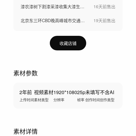
漆农漆树下割漆采漆收集大漆生漆过程
16天前
售出
北京东三环CBD晚高峰城市交通堵车
19天前
售出
收藏店铺
素材参数
2年前
视频素材
1920*1080
25p
未填写
不含AI
上传时间
素材类型
分辨率
帧率
创作时间
创作类型
素材详情