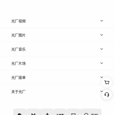
光厂视频
上传视频
精品视频
精选专辑
免费素材
光厂图片
上传图片
精品图片
光厂音乐
热门音乐
免费音效
热门歌单
立即入驻
光厂片场
上传案例
AI找镜头
片场榜单
精选案例
光厂接单
上架服务
热门服务
创作人
关于光厂
关于我们
诚聘英才
帮助中心
权责声明