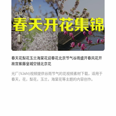
春天
花
梨花
玉兰
海棠花
迎春花
北京
节气
谷雨
盛开
春风
花开
故宫
紫藤
皇城
空镜
北京花
光厂(VJshi)视频提供
谷雨节气的花
视频素材
下载，适用于
春天，花，梨花，玉兰，海棠花等主题
的内容创作。