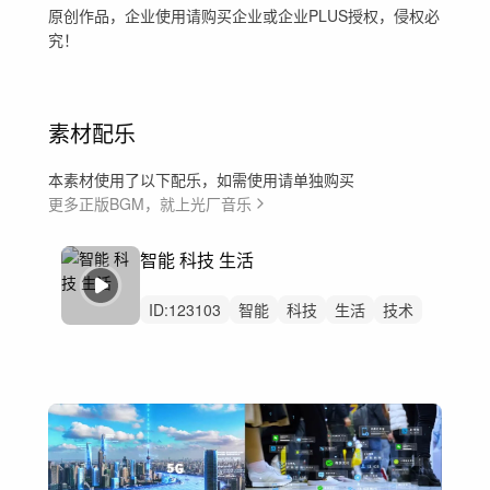
原创作品，企业使用请购买企业或企业PLUS授权，侵权必
究！
素材配乐
本素材使用了以下配乐，如需使用请单独购买
更多正版BGM，就上光厂音乐
智能 科技 生活
ID:
123103
智能
科技
生活
技术
科普
宣传片
循环
企业
展示
商品
数码
设计
背景
氛围
动力