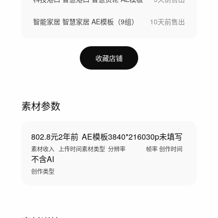
智能家居 智慧家居 AE模板（9组）
10天前
售出
收藏店铺
素材参数
802.8元
2年前
AE模板
3840*2160
30p
未填写
素材收入
上传时间
素材类型
分辨率
帧率
创作时间
不含AI
创作类型