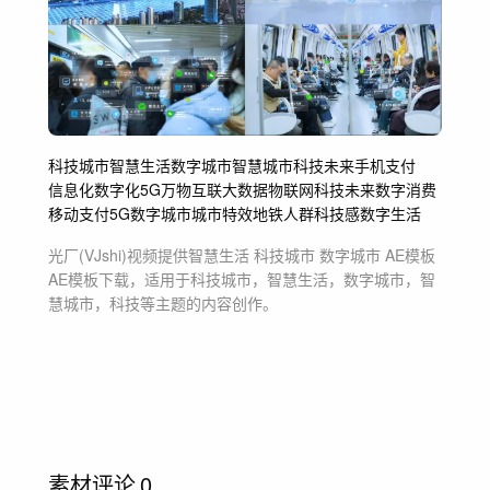
科技城市
智慧生活
数字城市
智慧城市
科技
未来
手机支付
信息化
数字化
5G
万物互联
大数据
物联网
科技未来
数字消费
移动支付
5G数字城市
城市特效
地铁人群
科技感
数字生活
光厂(VJshi)视频提供
智慧生活 科技城市 数字城市 AE模板
AE模板
下载，适用于
科技城市，智慧生活，数字城市，智
慧城市，科技等主题
的内容创作。
素材评论
0