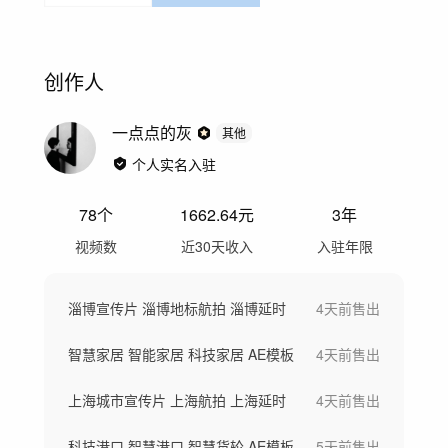
创作人
一点点的灰
其他
个人实名入驻
78
个
1662.64
元
3年
视频数
近30天收入
入驻年限
淄博宣传片 淄博地标航拍 淄博延时
4天前
售出
智慧家居 智能家居 科技家居 AE模板
4天前
售出
上海城市宣传片 上海航拍 上海延时
4天前
售出
科技港口 智慧港口 智慧货轮 AE模板
5天前
售出