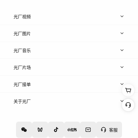
光厂视频
上传视频
精品视频
精选专辑
免费素材
光厂图片
上传图片
精品图片
光厂音乐
热门音乐
免费音效
热门歌单
立即入驻
光厂片场
上传案例
AI找镜头
片场榜单
精选案例
光厂接单
上架服务
热门服务
创作人
关于光厂
关于我们
诚聘英才
帮助中心
权责声明
客服