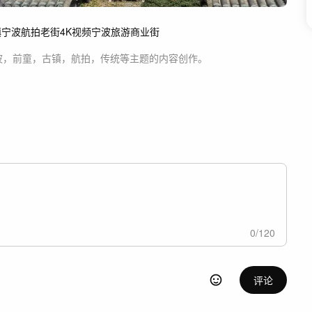
镇
宁波航拍
老街
4K视频
宁波旅游
商业街
波，前童，古镇，航拍，传统等主题
的内容创作。
0
/
120
评论