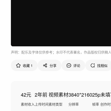
声明：配乐及字体仅供参考；水印不代表署名，作品版权归供稿
收藏
1
分享
评论
找相似
42元
2年前
视频素材
3840*2160
25p
未填
素材收入
上传时间
素材类型
分辨率
帧率
创作时