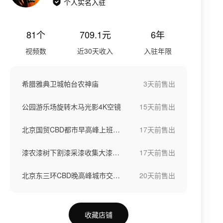
个人实名入驻
81
个
709.1
元
6年
视频数
近30天收入
入驻年限
希腊雅典卫城帕台农神庙
3天前
售出
公园游乐场旋转木马光影4K空镜
15天前
售出
北京国贸CBD都市早高峰上班人流
17天前
售出
漆农漆树下割漆采漆收集大漆生漆过程
17天前
售出
北京东三环CBD晚高峰城市交通堵车
20天前
售出
收藏店铺