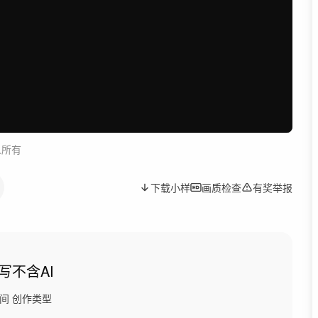
人所有
下载小样
画质检查
有奖举报
写
不含AI
间
创作类型