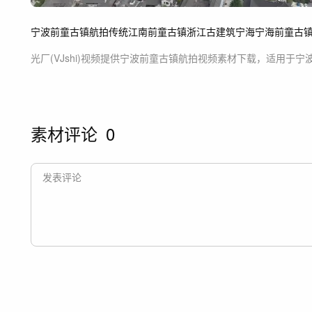
宁波
前童
古镇
航拍
传统
江南
前童古镇
浙江
古建筑
宁海
宁海前童古
光厂(VJshi)视频提供
宁波前童古镇航拍
视频素材
下载，适用于
宁
素材评论
0