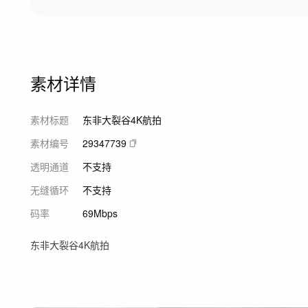
素材详情
素材标题
东非大裂谷4K航拍
素材编号
29347739
透明通道
不支持
无缝循环
不支持
码率
69Mbps
东非大裂谷4K航拍