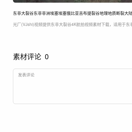
东非大裂谷
东非
非洲
埃塞
埃塞俄比亚
吉布提
裂谷
地理
地质
断裂大
光厂(VJshi)视频提供
东非大裂谷4K航拍
视频素材
下载，适用于
东
素材评论
0