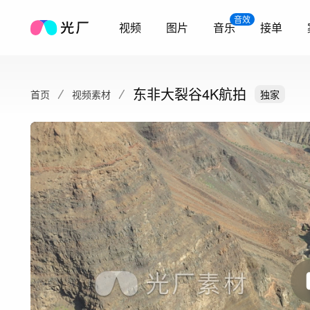
音效
视频
图片
音乐
接单
东非大裂谷4K航拍
首页
视频素材
独家