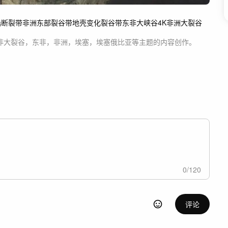
陆断裂带
非洲东部裂谷带
地壳变化
裂谷带
东非大峡谷
4K
非洲大裂谷
非大裂谷，东非，非洲，埃塞，埃塞俄比亚等主题
的内容创作。
0
/
120
评论