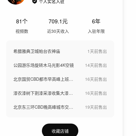
个人实名入驻
81
个
709.1
元
6年
视频数
近30天收入
入驻年限
希腊雅典卫城帕台农神庙
1天前
售出
公园游乐场旋转木马光影4K空镜
14天前
售出
北京国贸CBD都市早高峰上班人流
16天前
售出
漆农漆树下割漆采漆收集大漆生漆过程
16天前
售出
北京东三环CBD晚高峰城市交通堵车
19天前
售出
收藏店铺