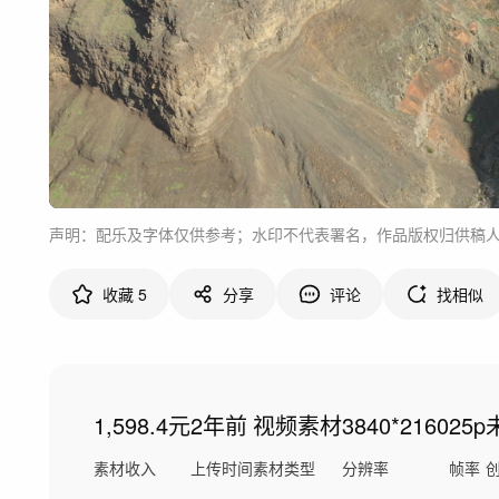
声明：配乐及字体仅供参考；水印不代表署名，作品版权归供稿
收藏
5
分享
评论
找相似
1,598.4元
2年前
视频素材
3840*2160
25p
素材收入
上传时间
素材类型
分辨率
帧率