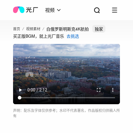
视频
白俄罗斯明斯克4K航拍
独家
首页
视频素材
买正版BGM，就上光厂音乐
去挑选
声明：配乐及字体仅供参考；水印不代表署名，作品版权归供稿人所
有