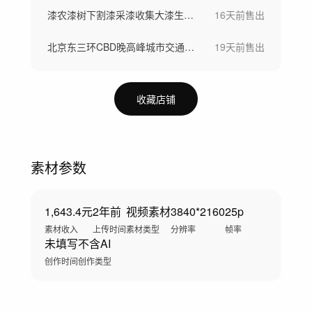
漆农漆树下割漆采漆收集大漆生漆过程
16天前
售出
北京东三环CBD晚高峰城市交通堵车
19天前
售出
收藏店铺
素材参数
1,643.4元
2年前
视频素材
3840*2160
25p
素材收入
上传时间
素材类型
分辨率
帧率
未填写
不含AI
创作时间
创作类型