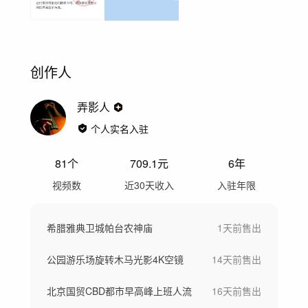
创作人
弄影人
个人实名入驻
81
个
709.1
元
6年
视频数
近30天收入
入驻年限
希腊雅典卫城帕台农神庙
1天前
售出
公园游乐场旋转木马光影4K空镜
14天前
售出
北京国贸CBD都市早高峰上班人流
16天前
售出