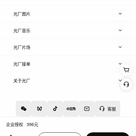
上传视频
精品视频
精选专辑
免费素材
光厂图片
上传图片
精品图片
光厂音乐
热门音乐
免费音效
热门歌单
立即入驻
光厂片场
上传案例
AI找镜头
片场榜单
精选案例
光厂接单
上架服务
热门服务
创作人
关于光厂
关于我们
诚聘英才
帮助中心
权责声明
客服
企业授权
396
元