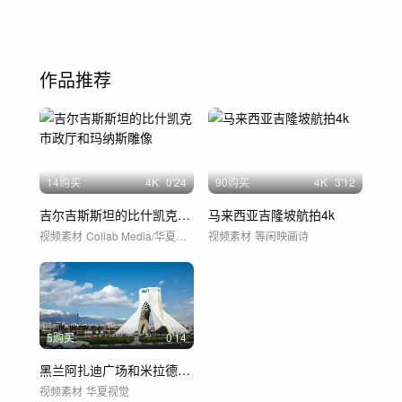
作品推荐
14购买
4
K
0'24
90购买
4
K
3'12
吉尔吉斯斯坦的比什凯克市政厅和玛纳斯雕像
马来西亚吉隆坡航拍4k
视频素材
Collab Media/华夏视觉
视频素材
等闲映画诗
5购买
0'14
黑兰阿扎迪广场和米拉德大厦
视频素材
华夏视觉