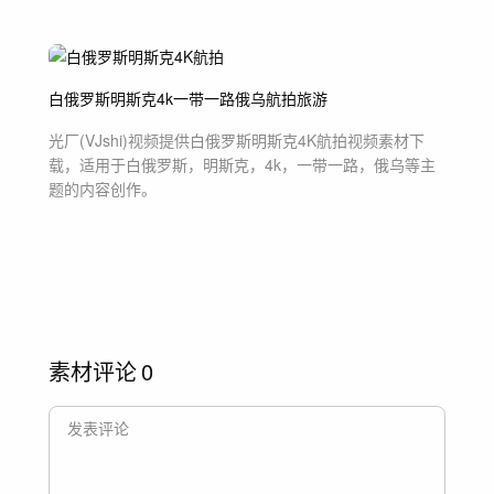
白俄罗斯
明斯克
4k
一带一路
俄乌
航拍
旅游
光厂(VJshi)视频提供
白俄罗斯明斯克4K航拍
视频素材
下
载，适用于
白俄罗斯，明斯克，4k，一带一路，俄乌等主
题
的内容创作。
素材评论
0