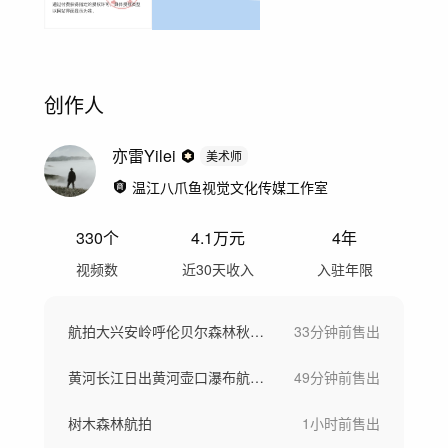
创作人
亦雷Yilei
美术师
温江八爪鱼视觉文化传媒工作室
330
个
4.1万
元
4年
视频数
近30天收入
入驻年限
航拍大兴安岭呼伦贝尔森林秋景晨雾风景航拍
33分钟前
售出
黄河长江日出黄河壶口瀑布航拍河水汹涌奔涌
49分钟前
售出
树木森林航拍
1小时前
售出