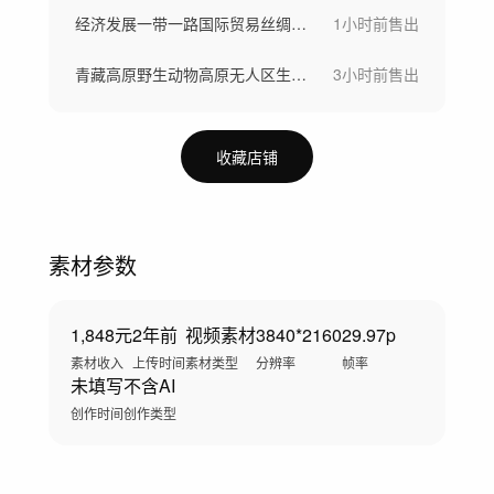
经济发展一带一路国际贸易丝绸之路科技建设
1小时前
售出
青藏高原野生动物高原无人区生态自然保护区
3小时前
售出
收藏店铺
素材参数
1,848元
2年前
视频素材
3840*2160
29.97p
素材收入
上传时间
素材类型
分辨率
帧率
未填写
不含AI
创作时间
创作类型