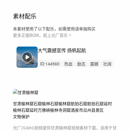
素材配乐
本素材使用了以下配乐，如需使用请单独购买
更多正版BGM，就上光厂音乐
大气震撼宣传 扬帆起航
ID:
144560
热血
励志
震撼
壮阔
大气
宣传片
弦乐
铜管
小提琴
大提琴
史诗
党政
激昂
循序渐进
企业
甘肃
榆林窟
石窟
榆林石窟
榆林窟航拍
石窟航拍
石窟延时
榆林石窟延时
万佛峡
榆林寺
洞窟
酒泉市
瓜州县
景区
文物保护
光厂(VJshi)视频提供
甘肃榆林窟
视频素材
下载，适用于
甘