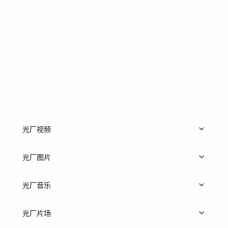
光厂视频
上传视频
精品视频
精选专辑
免费素材
光厂图片
上传图片
精品图片
光厂音乐
热门音乐
免费音效
热门歌单
立即入驻
光厂片场