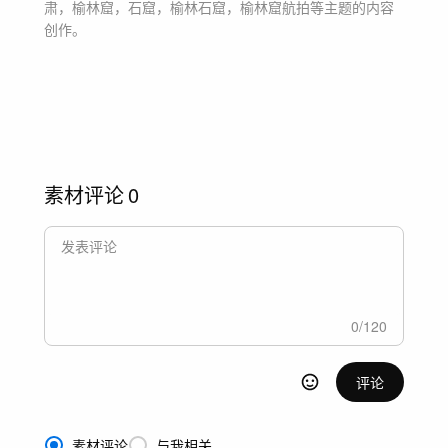
肃，榆林窟，石窟，榆林石窟，榆林窟航拍等主题
的内容
创作。
素材评论
0
0
/
120
评论
素材评论
与我相关