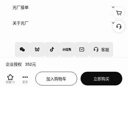
上传案例
AI找镜头
片场榜单
精选案例
光厂接单
上架服务
热门服务
创作人
关于光厂
关于我们
诚聘英才
帮助中心
权责声明
客服
企业授权
352
元
增值电信业务经营许可证：川B2-20160192
蜀ICP备12020238号-4
加入购物车
立即购买
川公网安备51019002000262
违法和不良信息举报中心
收藏
10
更多
切换到电脑版