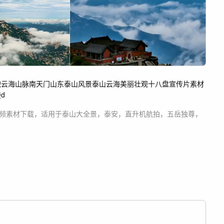
貌
云海
山脉
南天门
山东
泰山
风景
泰山云海
美丽壮观
十八盘
宣传片素材
漫
d
频素材
下载，适用于
泰山大全景，泰安，直升机航拍，五岳独尊，