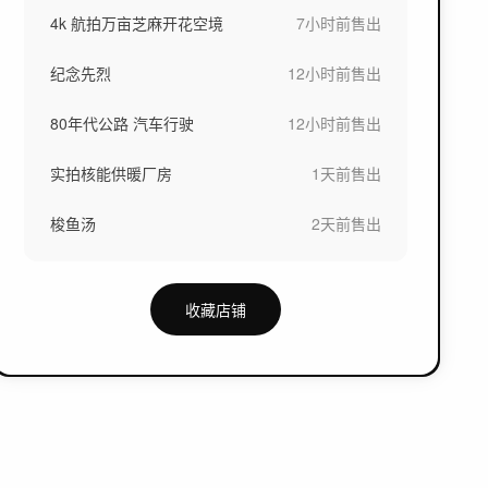
4k 航拍万亩芝麻开花空境
7小时前
售出
纪念先烈
12小时前
售出
80年代公路 汽车行驶
12小时前
售出
实拍核能供暖厂房
1天前
售出
梭鱼汤
2天前
售出
收藏店铺