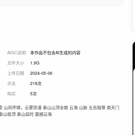
AIGC说明
本作品不包含AI生成的内容
文件大小
1.9G
上传日期
2024-05-06
点击
218次
购买
5次
雪 山风呼啸，云雾弥漫 泰山山顶全貌 云海 山脉 五岳独尊 南天门
 泰山极顶 泰山延时 震撼云海