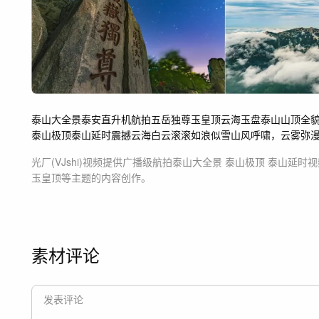
泰山大全景
泰安
直升机航拍
五岳独尊
玉皇顶
云海玉盘
泰山山顶全
泰山极顶
泰山延时
震撼云海
白云滚滚如浪似雪
山风呼啸，云雾弥
光厂(VJshi)视频提供
广播级航拍泰山大全景 泰山极顶 泰山延时
视
玉皇顶等主题
的内容创作。
素材评论