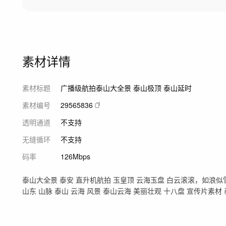
素材详情
素材标题
广播级航拍泰山大全景 泰山极顶 泰山延时
素材编号
29565836
透明通道
不支持
无缝循环
不支持
码率
126Mbps
泰山大全景 泰安 直升机航拍 玉皇顶 云海玉盘 白云滚滚，如浪似
山东 山脉 泰山 云海 风景 泰山云海 美丽壮观 十八盘 宣传片素材