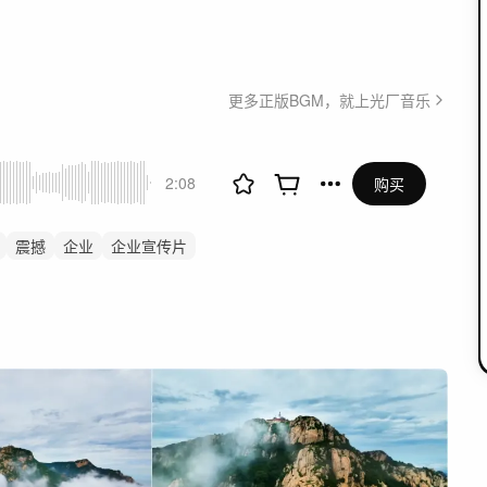
更多正版BGM，就上光厂音乐
2:08
购买
震撼
企业
企业宣传片
头
预告
预告片
开场
式公安消防
气势恢宏片头
城市