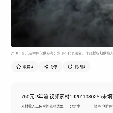
声明：配乐及字体仅供参考；水印不代表署名，作品版权归供稿
收藏
4
分享
找相似
750元
2年前
视频素材
1920*1080
25p
未填
素材收入
上传时间
素材类型
分辨率
帧率
创作时