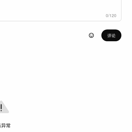
0
/
120
评论
务异常