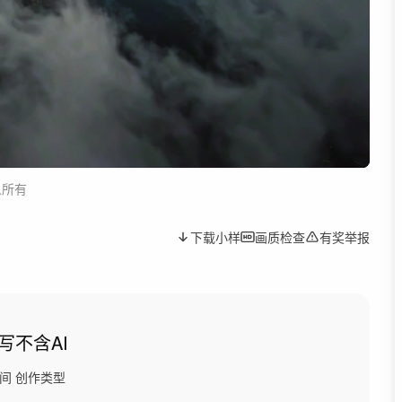
人所有
下载小样
画质检查
有奖举报
写
不含AI
间
创作类型