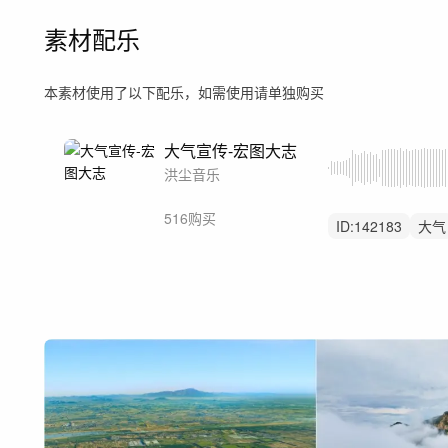
素材配乐
本素材使用了以下配乐，如需使用请单独购买
大气宣传-宏图大志
洪尘音乐
516购买
ID:
142183
大气
党建
党政
片
宣传片
启动仪
开场开篇开头