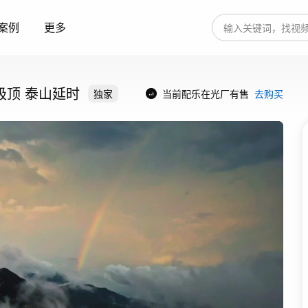
案例
更多
极顶 泰山延时
独家
当前配乐在光厂有售
去购买