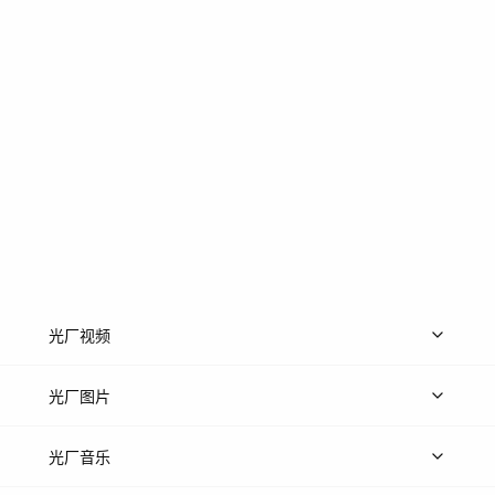
光厂视频
上传视频
精品视频
精选专辑
免费素材
光厂图片
上传图片
精品图片
光厂音乐