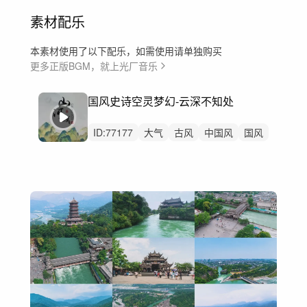
素材配乐
本素材使用了以下配乐，如需使用请单独购买
更多正版BGM，就上光厂音乐
国风史诗空灵梦幻-云深不知处
ID:
77177
大气
古风
中国风
国风
延时
风光
景区
城市
旅游
风景
航拍
历史
宣传片
纪录片
文旅