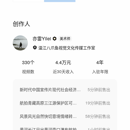
创作人
亦雷Yilei
美术师
温江八爪鱼视觉文化传媒工作室
330
个
4.4万
元
4年
视频数
近30天收入
入驻年限
新时代中国宣传片现代社会经济发展祖国风光
5分钟前
售出
航拍青藏高原三江源保护区可可西里野生动物
19分钟前
售出
风景风光自然快切意境情绪转场空镜头快节奏
58分钟前
售出
黄河长江日出黄河壶口瀑布航拍河水汹涌奔涌
1小时前
售出