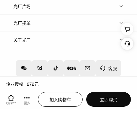
热门音乐
免费音效
热门歌单
立即入驻
光厂片场
上传案例
AI找镜头
片场榜单
精选案例
光厂接单
上架服务
热门服务
创作人
关于光厂
关于我们
诚聘英才
帮助中心
权责声明
客服
企业授权
272
元
增值电信业务经营许可证：川B2-20160192
蜀ICP备12020238号-4
加入购物车
立即购买
川公网安备51019002000262
违法和不良信息举报中心
收藏
27
更多
切换到电脑版