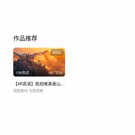
作品推荐
AIGC
196购买
4
K
2'24
【4K高清】航拍唯美泰山合集
视频素材
无限想象