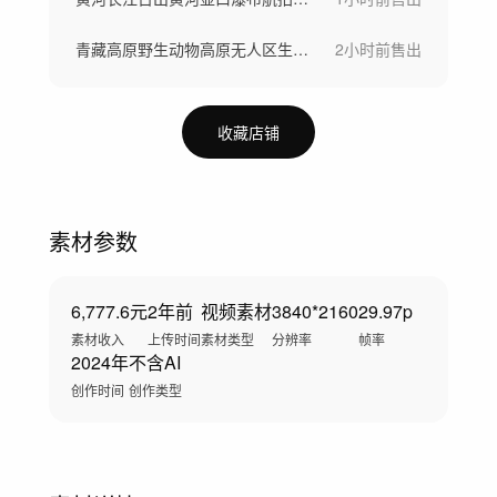
青藏高原野生动物高原无人区生态自然保护区
2小时前
售出
收藏店铺
素材参数
6,777.6元
2年前
视频素材
3840*2160
29.97p
素材收入
上传时间
素材类型
分辨率
帧率
2024年
不含AI
创作时间
创作类型