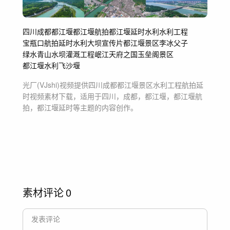
四川
成都
都江堰
都江堰航拍
都江堰延时
水利
水利工程
宝瓶口
航拍
延时
水利大坝
宣传片
都江堰景区
李冰父子
绿水青山
水坝
灌溉工程
岷江
天府之国
玉垒阁
景区
都江堰水利
飞沙堰
光厂(VJshi)视频提供
四川成都都江堰景区水利工程航拍延
时
视频素材
下载，适用于
四川，成都，都江堰，都江堰航
拍，都江堰延时等主题
的内容创作。
素材评论
0