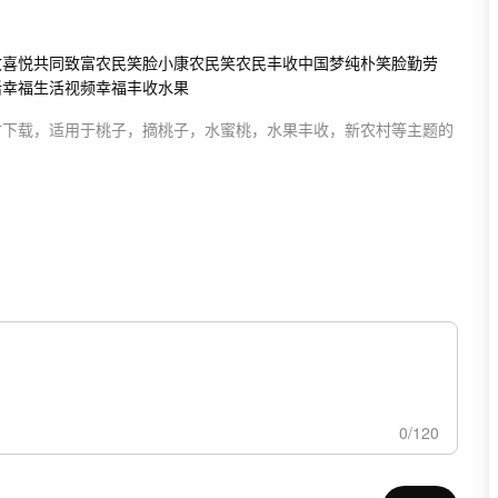
收喜悦
共同致富
农民笑脸
小康
农民笑
农民丰收
中国梦
纯朴笑脸
勤劳
活
幸福生活
视频
幸福
丰收
水果
材
下载，适用于
桃子，摘桃子，水蜜桃，水果丰收，新农村等主题
的
0
/
120