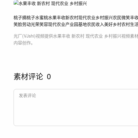
桃子
摘桃子
水蜜桃
水果丰收
新农村
现代农业
乡村振兴
农民微笑
丰
笑脸
劳动光荣
笑容
现代农业产业园基地
农民收入
美好乡村
农村生
光厂(VJshi)视频提供
水果丰收 新农村 现代农业 乡村振兴
视频素
内容创作。
素材评论
0