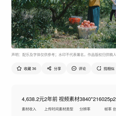
声明：配乐及字体仅供参考；水印不代表署名，作品版权归供稿
收藏
36
分享
评论
找相似
4,638.2元
2年前
视频素材
3840*2160
25p
素材收入
上传时间
素材类型
分辨率
帧率