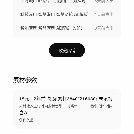
上海城市宣传片 上海航拍 上海延时
3天前
售出
科技港口 智慧港口 智慧货轮 AE模板
4天前
售出
智能家居 智慧家居 AE模板（9组）
9天前
售出
收藏店铺
素材参数
18元
2年前
视频素材
3840*2160
30p
未填写
素材收入
上传时间
素材类型
分辨率
帧率
创作时间
含AI
创作类型