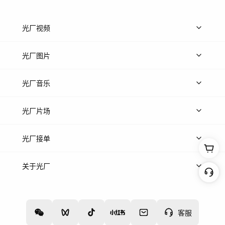
光厂视频
上传视频
精品视频
精选专辑
免费素材
光厂图片
上传图片
精品图片
光厂音乐
热门音乐
免费音效
热门歌单
立即入驻
光厂片场
上传案例
AI找镜头
片场榜单
精选案例
光厂接单
上架服务
热门服务
创作人
关于光厂
关于我们
诚聘英才
帮助中心
权责声明
客服