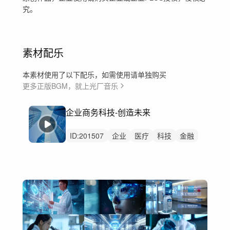
究。
素材配乐
本素材使用了以下配乐，如需使用请单独购买
更多正版BGM，就上光厂音乐
企业商务科技-创造未来
ID:
201507
企业
医疗
科技
金融
科研科普
商务
展会
汽车
工厂工业生产线
新品上市
健康产品展示推广
产品介绍
mg动画
会议活动
医学活动花絮快剪