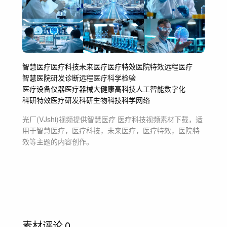
智慧医疗
医疗科技
未来医疗
医疗特效
医院特效
远程医疗
智慧医院
研发诊断远程医疗
科学检验
医疗设备仪器医疗器械
大健康
高科技人工智能数字化
科研特效
医疗研发科研
生物科技
科学网络
光厂(VJshi)视频提供
智慧医疗 医疗科技
视频素材
下载，适
用于
智慧医疗，医疗科技，未来医疗，医疗特效，医院特
效等主题
的内容创作。
素材评论
0