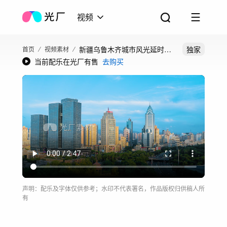
视频
新疆乌鲁木齐城市风光延时合
独家
首页
视频素材
当前配乐在光厂有售
去购买
集
声明：配乐及字体仅供参考；水印不代表署名，作品版权归供稿人所
有