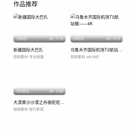
作品推荐
75购买
4
K
1'14
29购买
4
K
0'15
新疆国际大巴扎
乌鲁木齐国际机场T2航站楼——4K
视频素材
专业拍摄
视频素材
xdl1987
180购买
4
K
0'49
大漠黄沙沙漠之舟骆驼驼队沙尘暴商队张骞
视频素材
智行影视