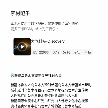
素材配乐
本素材使用了以下配乐，如需使用请单独购买
更多正版BGM，就上光厂音乐
大气科技-Discovery
ID:
122688
大气
震撼
宇宙
科技
汽车
数码
开场
预告
发布会
宣传片
广告
科技感
未来科技
高级
工厂工业自动化
新疆
乌鲁木齐
乌鲁木齐延时
新疆乌鲁木齐
新疆城市
延时
城市延时
乌鲁木齐银行
乌鲁木齐地标
乌鲁木齐宣传片
大巴扎
红山公园
乌鲁木齐夕阳
新疆国际大巴扎
新疆国际会展中心
红光山
红光山大佛寺
文化中心
夜景
奥林匹克体育中心
乌鲁木齐博物馆
乌鲁木齐航拍