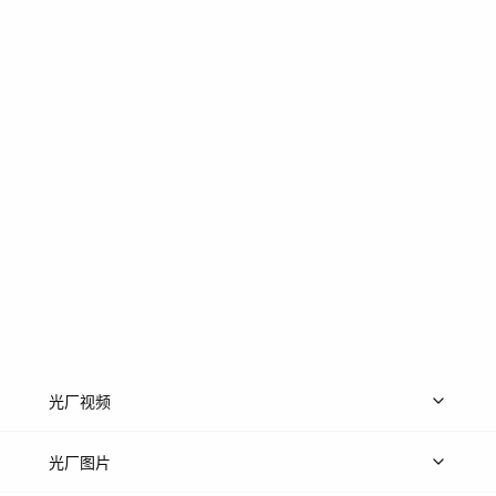
光厂视频
上传视频
精品视频
精选专辑
免费素材
光厂图片