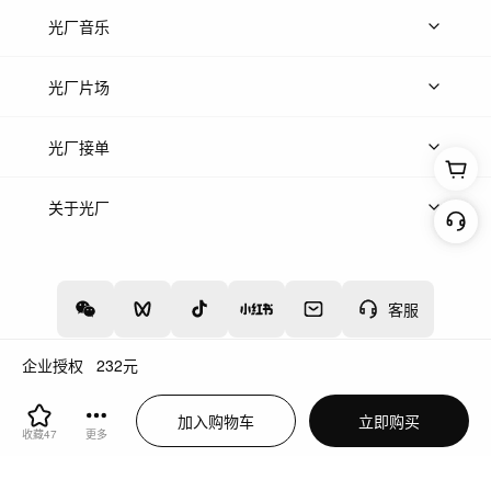
上传图片
精品图片
光厂音乐
热门音乐
免费音效
热门歌单
立即入驻
光厂片场
上传案例
AI找镜头
片场榜单
精选案例
光厂接单
上架服务
热门服务
创作人
关于光厂
关于我们
诚聘英才
帮助中心
权责声明
客服
企业授权
232
元
增值电信业务经营许可证：川B2-20160192
蜀ICP备12020238号-4
加入购物车
立即购买
川公网安备51019002000262
违法和不良信息举报中心
收藏
47
更多