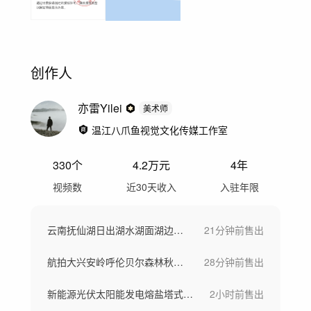
创作人
亦雷Yilei
美术师
温江八爪鱼视觉文化传媒工作室
330
个
4.2万
元
4年
视频数
近30天收入
入驻年限
云南抚仙湖日出湖水湖面湖边风景自然风光
21分钟前
售出
航拍大兴安岭呼伦贝尔森林秋景晨雾风景航拍
28分钟前
售出
新能源光伏太阳能发电熔盐塔式光热电站储能
2小时前
售出