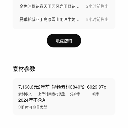
金色油菜花春天田园风光田野花海花田航拍
2小时前
售出
夏季稻城亚丁高原雪山湖泊牛奶海航拍延时
8小时前
售出
收藏店铺
素材参数
7,163.6元
2年前
视频素材
3840*2160
29.97p
素材收入
上传时间
素材类型
分辨率
帧率
2024年
不含AI
创作时间
创作类型