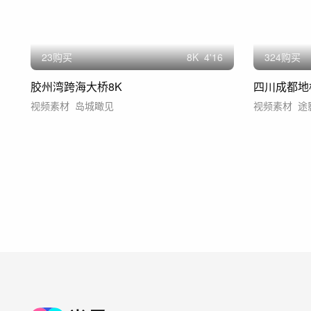
23购买
8
K
4'16
324购买
胶州湾跨海大桥8K
视频素材
岛城瞰见
视频素材
途