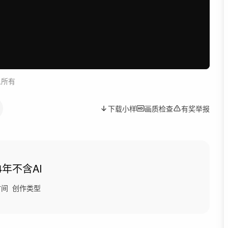
人所有
下载小样
画质检查
有奖举报
4年
不含AI
时间
创作类型