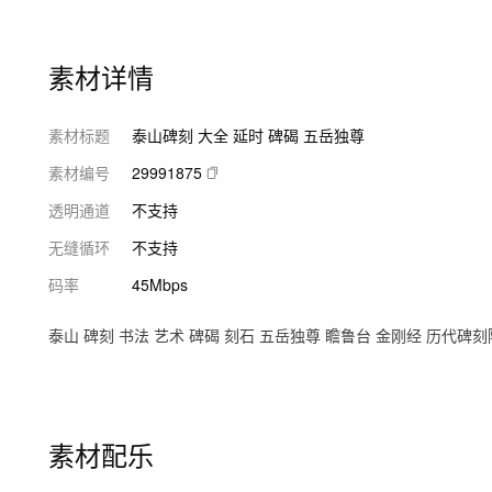
素材详情
素材标题
泰山碑刻 大全 延时 碑碣 五岳独尊
素材编号
29991875
透明通道
不支持
无缝循环
不支持
码率
45Mbps
泰山 碑刻 书法 艺术 碑碣 刻石 五岳独尊 瞻鲁台 金刚经 历代碑刻陈
素材配乐