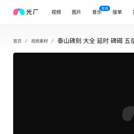
音效
视频
图片
音乐
接单
泰山碑刻 大全 延时 碑碣 五
首页
视频素材