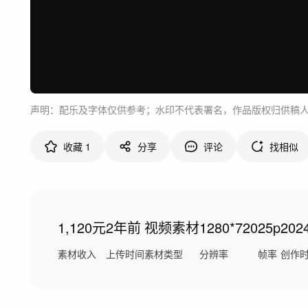
声明：配乐及字体仅供参考；水印不代表署名，作品版权归供稿
收藏
1
分享
评论
找相似
1,120元
2年前
视频素材
1280*720
25p
202
素材收入
上传时间
素材类型
分辨率
帧率
创作