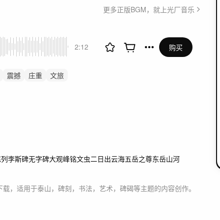
更多正版BGM，就上光厂音乐
2:12
购买
震撼
庄重
文旅
国鼓
宫廷
航拍
旅游
大唐西安唐朝盛唐
文化
延时风光风景
陈列
李斯碑
无字碑
大观峰
铭文
虫二
日出
云海
五岳之尊
东岳
山河
下载，适用于
泰山，碑刻，书法，艺术，碑碣等主题
的内容创作。