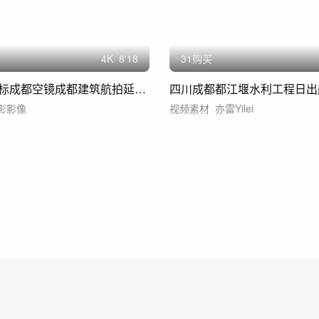
4
K
8'18
31购买
四川成都地标成都空镜成都建筑航拍延时宣传
四川成都都江堰水利工程日出
影影像
视频素材
亦雷Yilei