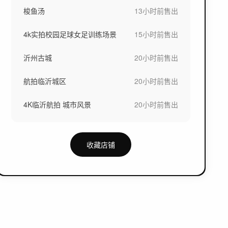
梭鱼汤
13小时前
售出
4k实拍校园足球女足训练场景
15小时前
售出
沂州古城
20小时前
售出
航拍临沂城区
20小时前
售出
4K临沂航拍 城市风景
20小时前
售出
收藏店铺