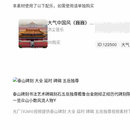
本素材使用了以下配乐，如需使用请单独购买
大气中国风《巍巍》-庄重恢弘气派历史
洪尘音乐
20购买
ID:
122500
大气
国风
古风
中
文物祭祀盛世长安
国家宝藏
历史
泰山
碑刻
书法
艺术
碑碣
刻石
五岳独尊
瞻鲁台
金刚经
正经
历代碑刻
一览众山小
数风流人物
Y
光厂(VJshi)视频提供
泰山碑刻 大全 延时 碑碣 五岳独尊
视频素材