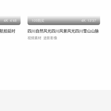
4
K
4'48
105购买
4
K
13'37
航拍延时
四川自然风光四川风景风光四川雪山山脉
视频素材
途影影像