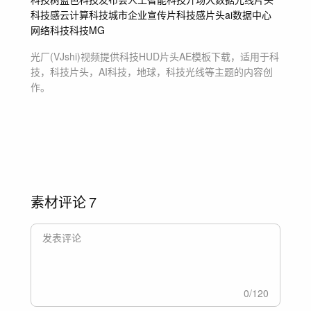
科技感
云计算
科技城市
企业宣传片
科技感片头
ai
数据中心
网络科技
科技MG
光厂(VJshi)视频提供
科技HUD片头
AE模板
下载，适用于
科
技，科技片头，AI科技，地球，科技光线等主题
的内容创
作。
素材评论
7
0
/
120