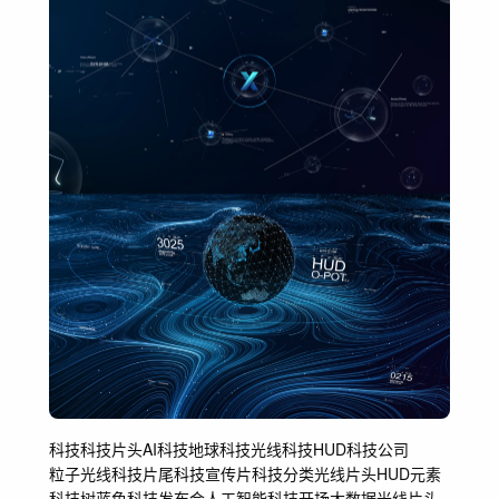
科技
科技片头
AI科技
地球
科技光线
科技HUD
科技公司
粒子光线
科技片尾
科技宣传片
科技分类
光线片头
HUD元素
科技树
蓝色科技
发布会
人工智能
科技开场
大数据
光线
片头