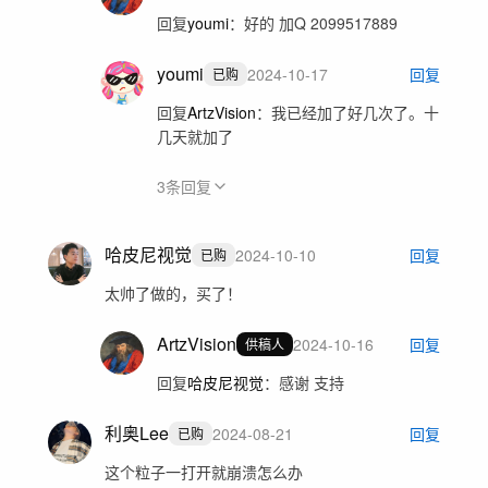
回复
youmi
：
好的 加Q 2099517889
youmi
2024-10-17
回复
已购
回复
ArtzVision
：
我已经加了好几次了。十
几天就加了
3
条回复
哈皮尼视觉
2024-10-10
回复
已购
太帅了做的，买了！
ArtzVision
2024-10-16
回复
供稿人
回复
哈皮尼视觉
：
感谢 支持
利奥Lee
2024-08-21
回复
已购
这个粒子一打开就崩溃怎么办