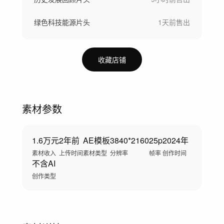
绿色科技能源片头
1天前
售出
收藏店铺
素材参数
1.6万元
2年前
AE模板
3840*2160
25p
2024年
素材收入
上传时间
素材类型
分辨率
帧率
创作时间
不含AI
创作类型