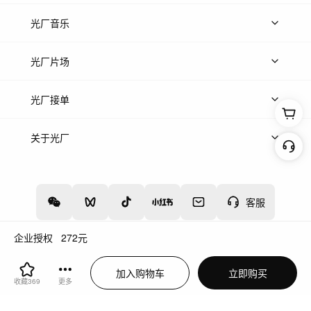
上传图片
精品图片
光厂音乐
热门音乐
免费音效
热门歌单
立即入驻
光厂片场
上传案例
AI找镜头
片场榜单
精选案例
光厂接单
上架服务
热门服务
创作人
关于光厂
关于我们
诚聘英才
帮助中心
权责声明
客服
企业授权
272
元
增值电信业务经营许可证：川B2-20160192
蜀ICP备12020238号-4
加入购物车
立即购买
川公网安备51019002000262
违法和不良信息举报中心
收藏
369
更多