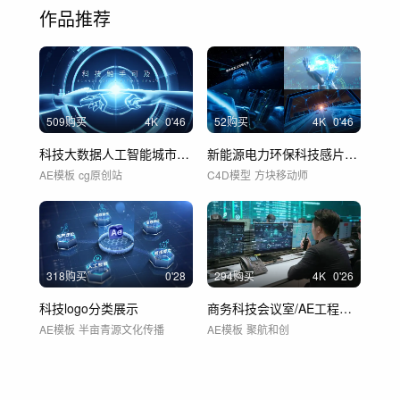
作品推荐
509购买
4
K
0'46
52购买
4
K
0'46
科技大数据人工智能城市片头AE模板
新能源电力环保科技感片头C4D
AE模板
cg原创站
C4D模型
方块移动师
318购买
0'28
294购买
4
K
0'26
科技logo分类展示
商务科技会议室/AE工程可修改或替换数据
AE模板
半亩青源文化传播
AE模板
聚航和创