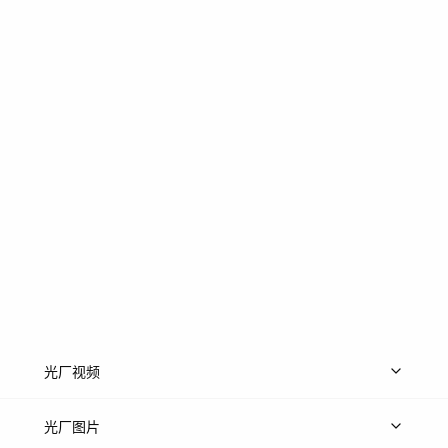
光厂视频
上传视频
精品视频
精选专辑
免费素材
光厂图片