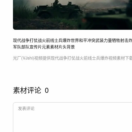
现代战争
打仗
战火
前线
士兵
爆炸
世界和平
冲突
武装力量
牺牲
射击
军队部队
宣传片
元素素材片头背景
光厂(VJshi)视频提供
现代战争打仗战火前线士兵爆炸
视频素材
下
素材评论
0