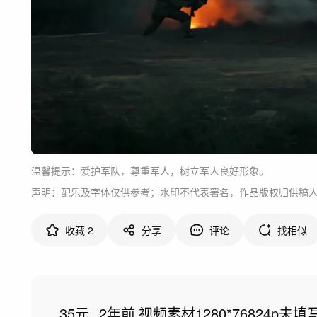
温馨提示：爱护军队，尊重军人，树立军人良好形象。
声明：配乐及字体仅供参考；水印不代表署名，作品版权归供稿
收藏
2
分享
评论
找相似
35元
2年前
视频素材
1280*768
24p
未填