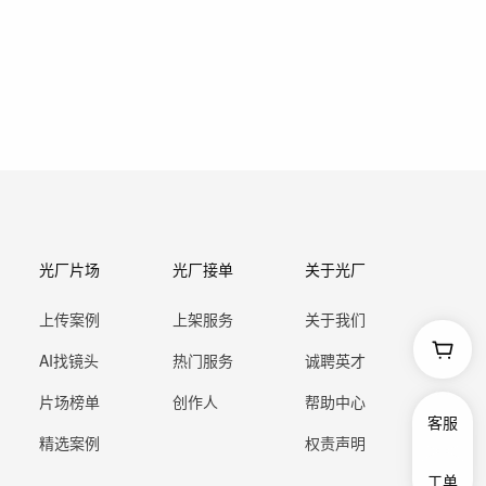
光厂片场
光厂接单
关于光厂
上传案例
上架服务
关于我们
AI找镜头
热门服务
诚聘英才
片场榜单
创作人
帮助中心
客服
精选案例
权责声明
工单