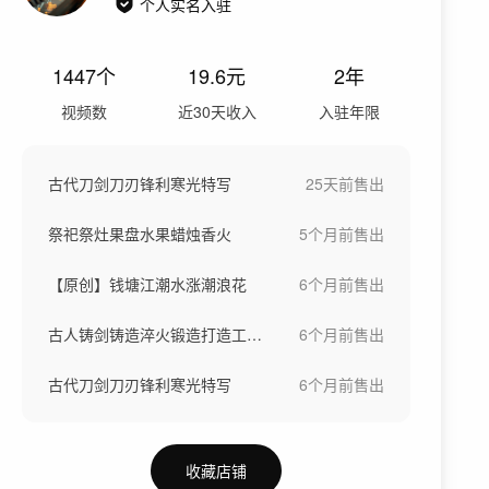
个人实名入驻
1447
个
19.6
元
2年
视频数
近30天收入
入驻年限
古代刀剑刀刃锋利寒光特写
25天前
售出
祭祀祭灶果盘水果蜡烛香火
5个月前
售出
【原创】钱塘江潮水涨潮浪花
6个月前
售出
古人铸剑铸造淬火锻造打造工匠匠心
6个月前
售出
古代刀剑刀刃锋利寒光特写
6个月前
售出
收藏店铺