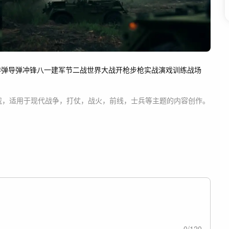
炸弹
导弹
冲锋
八一
建军节
二战
世界大战
开枪
步枪
实战
演戏训练
战场
载，适用于
现代战争，打仗，战火，前线，士兵等主题
的内容创作。
0
/
120