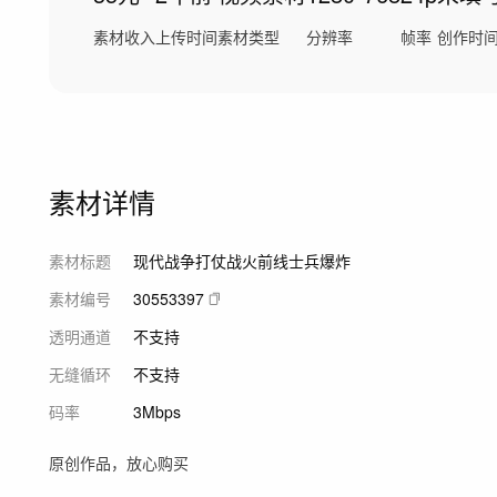
素材收入
上传时间
素材类型
分辨率
帧率
创作时
素材详情
素材标题
现代战争打仗战火前线士兵爆炸
素材编号
30553397
透明通道
不支持
无缝循环
不支持
码率
3Mbps
原创作品，放心购买