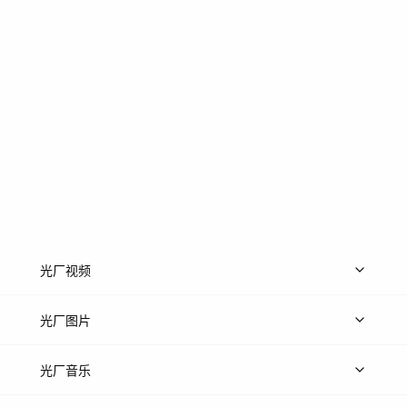
光厂视频
上传视频
精品视频
精选专辑
免费素材
光厂图片
上传图片
精品图片
光厂音乐