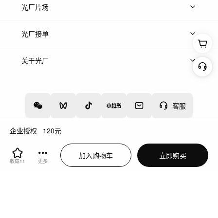
热门音乐
免费音效
热门歌单
立即入驻
光厂片场
上传案例
AI找镜头
片场榜单
精选案例
光厂接单
上架服务
热门服务
创作人
关于光厂
关于我们
诚聘英才
帮助中心
权责声明
客服
企业授权
120
元
增值电信业务经营许可证：川B2-20160192
蜀ICP备12020238号-4
加入购物车
立即购买
川公网安备51019002000262
违法和不良信息举报中心
收藏
11
更多
切换到电脑版