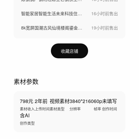
智能家居智能生活未来科技住宅智慧社区
16小时前
售出
8k宽屏国潮古风仙境楼阁鎏金山水仙鹤背景
19小时前
售出
收藏店铺
素材参数
798元
2年前
视频素材
3840*2160
60p
未填写
素材收入
上传时间
素材类型
分辨率
帧率
创作时间
含AI
创作类型