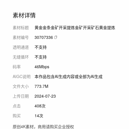
素材详情
素材标题
黄金金条金矿开采提炼金矿开采矿石黄金提炼
素材编号
30707336
透明通道
不支持
无缝循环
不支持
码率
46Mbps
AIGC说明
本作品包含AI生成内容或全部为AI生成
文件大小
773.7M
上传日期
2024-07-23
点击
408次
购买
14次
原创4K素材，商用请购买企业授权