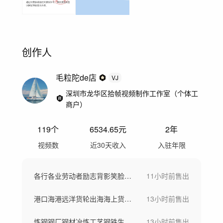
创作人
毛粒陀de店
VJ
深圳市龙华区拾帧视频制作工作室（个体工
商户）
119
个
6534.65
元
2年
视频数
近30天收入
入驻年限
各行各业劳动者励志背影笑脸工作场景劳动节
11小时前
售出
港口海港远洋货轮出海海上货船一带一路
13小时前
售出
炼钢钢厂钢材冶炼工艺钢铁生产大型工厂航拍
13小时前
售出