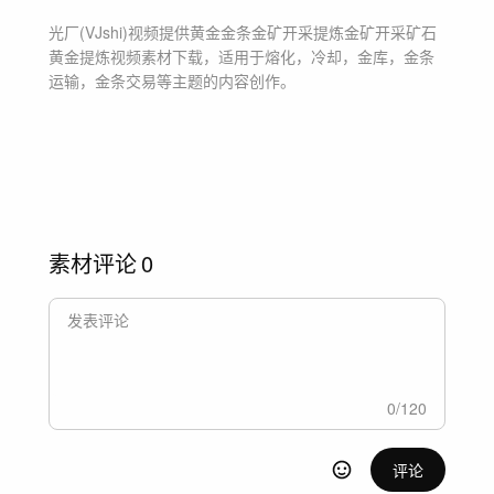
光厂(VJshi)视频提供
黄金金条金矿开采提炼金矿开采矿石
黄金提炼
视频素材
下载，适用于
熔化，冷却，金库，金条
运输，金条交易等主题
的内容创作。
素材评论
0
0
/
120
评论