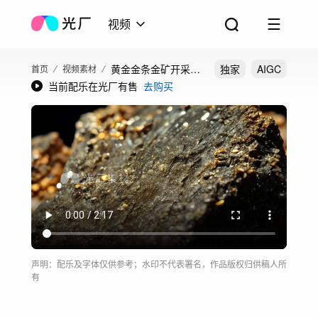
视频
黄金金条金矿开采提
独家
AIGC
首页
视频素材
当前配乐在光厂有售
去购买
炼金矿开采矿石黄金
提炼
声明：配乐及字体仅供参考；水印不代表署名，作品版权归供稿人所
有