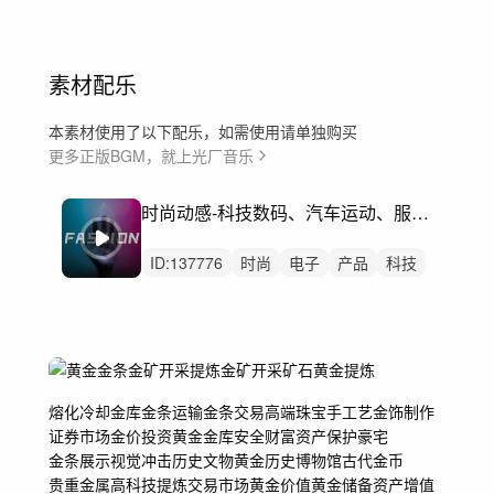
素材配乐
本素材使用了以下配乐，如需使用请单独购买
更多正版BGM，就上光厂音乐
时尚动感-科技数码、汽车运动、服饰美妆（含15秒、30秒版）
ID:
137776
时尚
电子
产品
科技
数码
汽车
高级感
走秀
广告
未来科技
高级
美妆
化妆品
服饰首饰珠宝
轻奢
熔化
冷却
金库
金条运输
金条交易
高端珠宝
手工艺
金饰制作
证券市场
金价
投资黄金
金库安全
财富
资产保护
豪宅
金条展示
视觉冲击
历史文物
黄金历史
博物馆
古代金币
贵重金属
高科技提炼
交易市场
黄金价值
黄金储备
资产增值