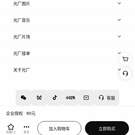
上传视频
精品视频
精选专辑
免费素材
光厂图片
上传图片
精品图片
光厂音乐
热门音乐
免费音效
热门歌单
立即入驻
光厂片场
上传案例
AI找镜头
片场榜单
精选案例
光厂接单
上架服务
热门服务
创作人
关于光厂
关于我们
诚聘英才
帮助中心
权责声明
客服
企业授权
80
元
增值电信业务经营许可证：川B2-20160192
蜀ICP备12020238号-4
加入购物车
立即购买
川公网安备51019002000262
违法和不良信息举报中心
收藏
12
更多