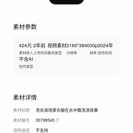
素材参数
424元
2年前
视频素材
2160*3840
30p
2024年
素材收入
上传时间
素材类型
分辨率
帧率
创作时间
不含AI
创作类型
素材详情
素材标题
洗衣液场景衣服在水中飘洗涤效果
素材编号
30798545
透明通道
不支持