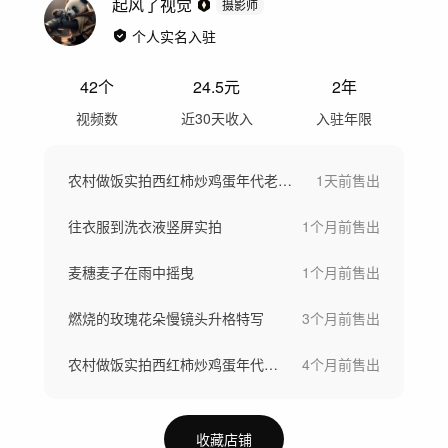
起风了视觉
摄影师
个人实名入驻
42
个
24.5
元
2年
视频数
近30天收入
入驻年限
农村做饭实拍西红柿炒鸡蛋年代老式锅台怀旧
1天前
售出
往衣服到洗衣液竖屏实拍
1个月前
售出
麦穗麦子在雨中摇曳
1个月前
售出
燃烧的玫瑰花朵慢镜头升格特写
3个月前
售出
农村做饭实拍西红柿炒鸡蛋年代老式锅台怀旧
4个月前
售出
收藏店铺