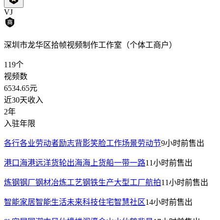
VJ
深圳市龙华区拾帧视频制作工作室（个体工商户）
119
个
视频数
6534.65
元
近30天收入
2年
入驻年限
各行各业劳动者励志背影笑脸工作场景劳动节
9小时前
售出
港口海港远洋货轮出海海上货船一带一路
11小时前
售出
炼钢钢厂钢材冶炼工艺钢铁生产大型工厂航拍
11小时前
售出
智能家居智能生活未来科技住宅智慧社区
14小时前
售出