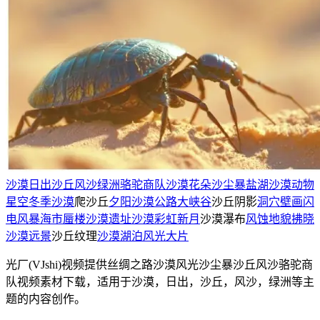
沙漠
日出
沙丘
风沙
绿洲
骆驼商队
沙漠花朵
沙尘暴
盐湖
沙漠动物
星空
冬季沙漠
爬沙丘
夕阳
沙漠公路
大峡谷
沙丘阴影
洞穴壁画
闪
电风暴
海市蜃楼
沙漠遗址
沙漠彩虹
新月
沙漠瀑布
风蚀地貌
拂晓
沙漠远景
沙丘纹理
沙漠湖泊
风光大片
光厂(VJshi)视频提供
丝绸之路沙漠风光沙尘暴沙丘风沙骆驼商
队
视频素材
下载，适用于
沙漠，日出，沙丘，风沙，绿洲等主
题
的内容创作。