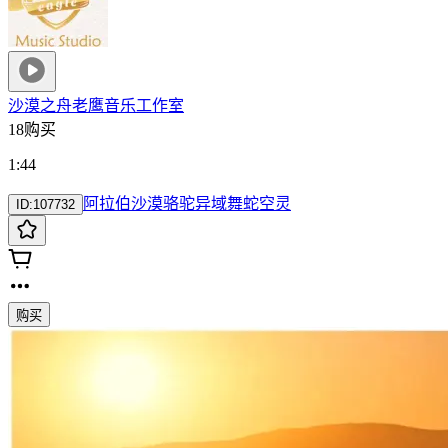
沙漠之舟
老鹰音乐工作室
18购买
1:44
阿拉伯
沙漠
骆驼
异域
舞蛇
空灵
ID:
107732
购买