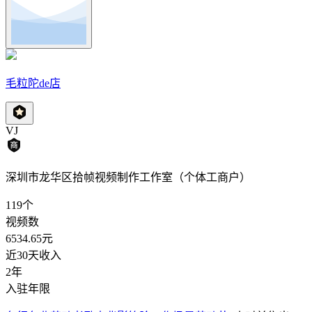
毛粒陀de店
VJ
深圳市龙华区拾帧视频制作工作室（个体工商户）
119
个
视频数
6534.65
元
近30天收入
2年
入驻年限