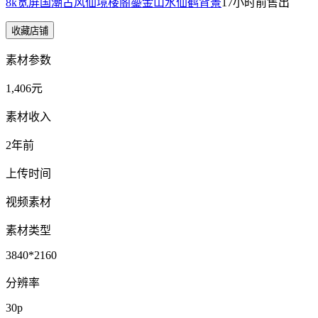
8k宽屏国潮古风仙境楼阁鎏金山水仙鹤背景
17小时前
售出
收藏店铺
素材参数
1,406元
素材收入
2年前
上传时间
视频素材
素材类型
3840*2160
分辨率
30p