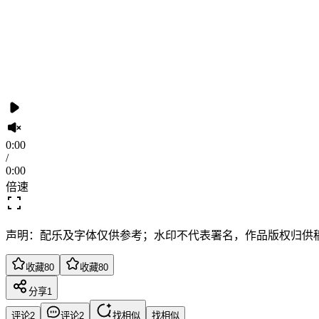
0:00
/
0:00
倍速
声明：配乐及字体仅供参考；水印不代表署名，作品版权归供
收藏
80
收藏
80
分享
1
评论
2
评论
2
找相似
找相似