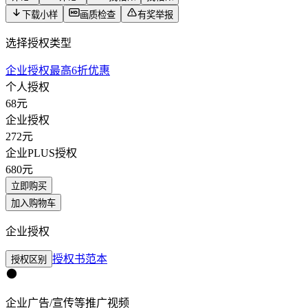
下载小样
画质检查
有奖举报
选择授权类型
企业授权最高6折优惠
个人授权
68
元
企业授权
272
元
企业PLUS授权
680
元
立即购买
加入购物车
企业授权
授权书范本
授权区别
企业广告/宣传等推广视频