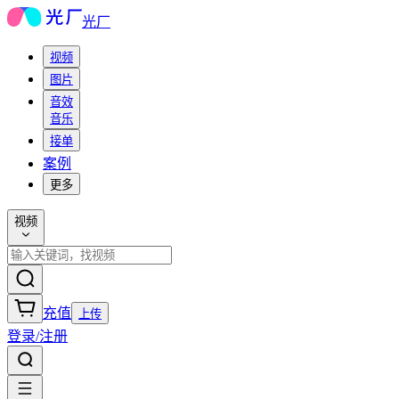
光厂
视频
图片
音效
音乐
接单
案例
更多
视频
充值
上传
登录/注册