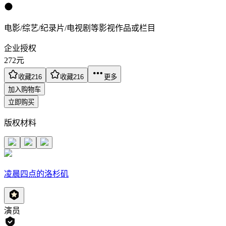
电影/综艺/纪录片/电视剧等影视作品或栏目
企业授权
272
元
收藏
216
收藏
216
更多
加入购物车
立即购买
版权材料
凌晨四点的洛杉矶
演员