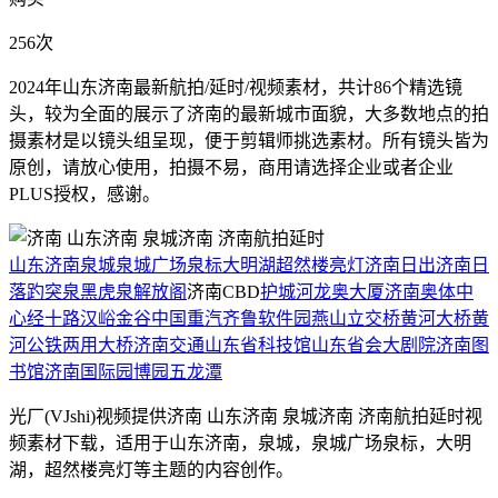
256次
2024年山东济南最新航拍/延时/视频素材，共计86个精选镜
头，较为全面的展示了济南的最新城市面貌，大多数地点的拍
摄素材是以镜头组呈现，便于剪辑师挑选素材。所有镜头皆为
原创，请放心使用，拍摄不易，商用请选择企业或者企业
PLUS授权，感谢。
山东济南
泉城
泉城广场泉标
大明湖
超然楼亮灯
济南日出
济南日
落
趵突泉
黑虎泉
解放阁
济南CBD
护城河
龙奥大厦
济南奥体中
心
经十路
汉峪金谷
中国重汽
齐鲁软件园
燕山立交桥
黄河大桥
黄
河公铁两用大桥
济南交通
山东省科技馆
山东省会大剧院
济南图
书馆
济南国际园博园
五龙潭
光厂(VJshi)视频提供
济南 山东济南 泉城济南 济南航拍延时
视
频素材
下载，适用于
山东济南，泉城，泉城广场泉标，大明
湖，超然楼亮灯等主题
的内容创作。