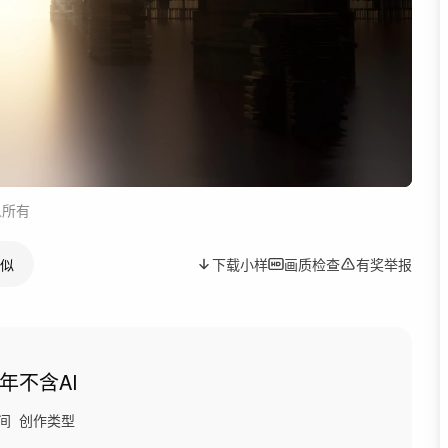
人所有
似
下载小样
画质检查
有奖举报
4年
不含AI
间
创作类型