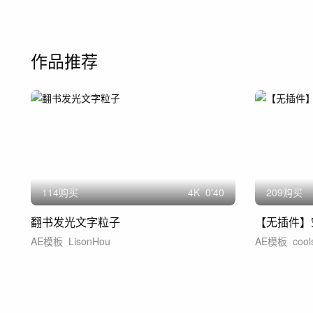
作品推荐
114购买
4
K
0'40
209购买
翻书发光文字粒子
【无插件】
AE模板
LisonHou
AE模板
cool