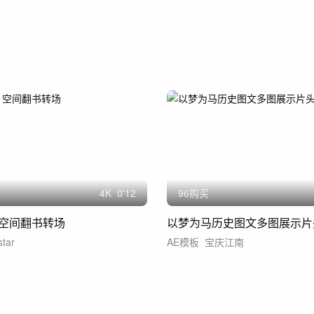
4
K
0'12
96购买
空间翻书转场
以梦为马历史图文多图展示片
star
AE模板
宝庆江南