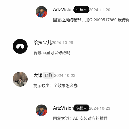
ArtzVision
2024-11-20
供稿人
回复
拉风的锡爷
：
加Q 2099517889 我
哈拉少儿
2024-10-26
背景ae里可以修改吗
大谦
2024-10-23
已购
提示缺少四个效果怎么办
ArtzVision
2024-10-23
供稿人
回复
大谦
：
AE 安装对应的插件