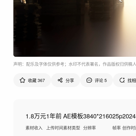
声明：配乐及字体仅供参考；水印不代表署名，作品版权归供稿
收藏
367
分享
评论
5
找相
1.8万元
1年前
AE模板
3840*2160
25p
202
素材收入
上传时间
素材类型
分辨率
帧率
创作时