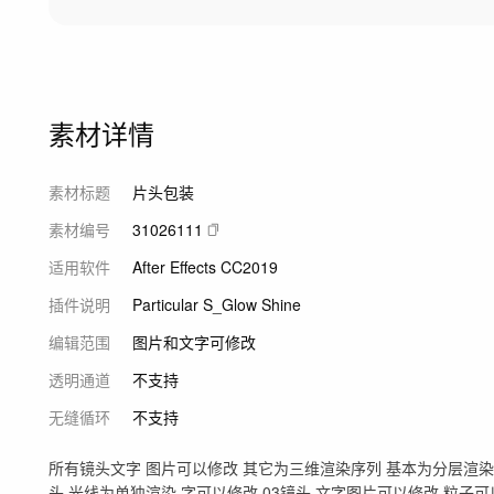
素材详情
素材标题
片头包装
素材编号
31026111
适用软件
After Effects CC2019
插件说明
Particular S_Glow Shine
编辑范围
图片和文字可修改
透明通道
不支持
无缝循环
不支持
所有镜头文字 图片可以修改 其它为三维渲染序列 基本为分层渲染 
头 光线为单独渲染 字可以修改 03镜头 文字图片可以修改 粒子