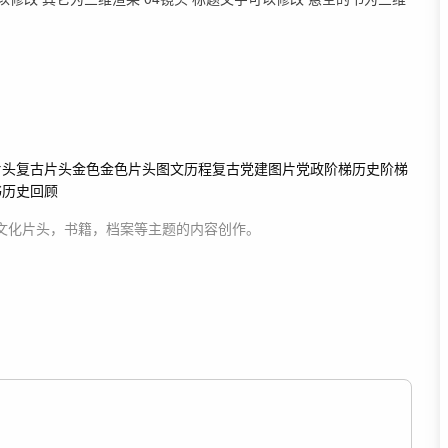
片头
复古片头
金色
金色片头
图文
历程
复古
党建图片
党政
阶梯
历史阶梯
书
历史回顾
文化片头，书籍，档案等主题
的内容创作。