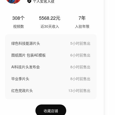
个人实名入驻
308
个
5568.22
元
7年
视频数
近30天收入
入驻年限
绿色科技能源片头
5小时前
售出
图纸图片 包装AE模板
6小时前
售出
AI科技片头发布会
8小时前
售出
毕业季片头
8小时前
售出
红色党政片头
13小时前
售出
收藏店铺