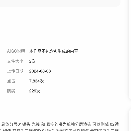
AIGC说明
本作品不包含AI生成的内容
文件大小
2G
上传日期
2024-08-08
点击
7,834次
购买
229次
具体分层01镜头 光线 和 悬空的书为单独分层渲染 可以删减 02镜
可以修改 其它为三维渲染 04镜头 标题文字可以修改 悬空的书为三维