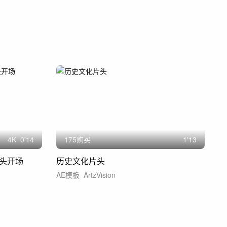
4
K
0'14
175购买
1'13
头开场
历史文化片头
AE模板
ArtzVision