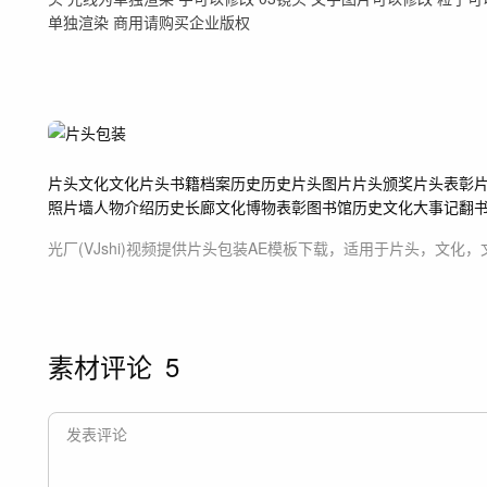
单独渲染 商用请购买企业版权
片头
文化
文化片头
书籍
档案
历史
历史片头
图片片头
颁奖片头
表彰
照片墙
人物介绍
历史长廊
文化博物
表彰
图书馆
历史文化
大事记
翻
光厂(VJshi)视频提供
片头包装
AE模板
下载，适用于
片头，文化，
素材评论
5