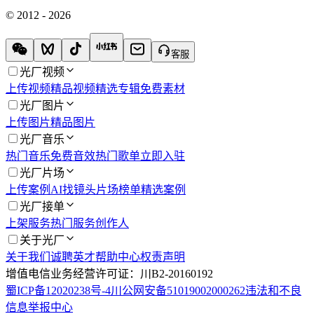
© 2012 - 2026
客服
光厂视频
上传视频
精品视频
精选专辑
免费素材
光厂图片
上传图片
精品图片
光厂音乐
热门音乐
免费音效
热门歌单
立即入驻
光厂片场
上传案例
AI找镜头
片场榜单
精选案例
光厂接单
上架服务
热门服务
创作人
关于光厂
关于我们
诚聘英才
帮助中心
权责声明
增值电信业务经营许可证：川B2-20160192
蜀ICP备12020238号-4
川公网安备51019002000262
违法和不良
信息举报中心