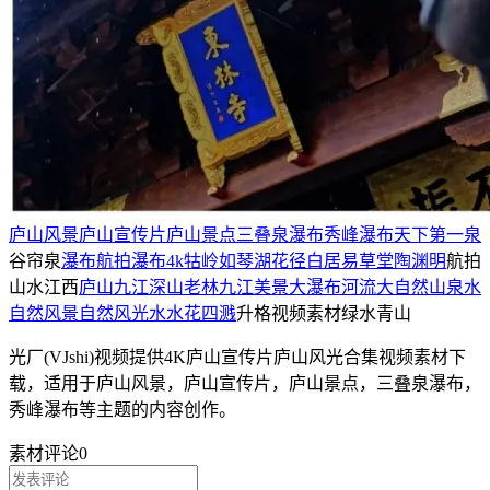
庐山风景
庐山宣传片
庐山景点
三叠泉瀑布
秀峰瀑布
天下第一泉
谷帘泉
瀑布航拍
瀑布4k
牯岭
如琴湖
花径
白居易草堂
陶渊明
航拍
山水江西
庐山九江
深山老林
九江美景
大瀑布
河流
大自然
山泉水
自然风景
自然风光
水
水花四溅
升格视频素材绿水青山
光厂(VJshi)视频提供
4K庐山宣传片庐山风光合集
视频素材
下
载，适用于
庐山风景，庐山宣传片，庐山景点，三叠泉瀑布，
秀峰瀑布等主题
的内容创作。
素材评论
0