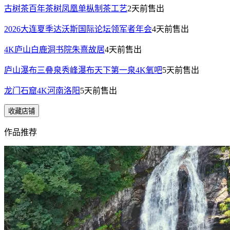
古树茶百年茶树凤凰单枞制茶工艺
2天前
售出
2026大连夏季达沃斯国际论坛领军者年会
4天前
售出
4K庐山白鹿洞书院朱熹故居
4天前
售出
庐山瀑布三叠泉秀峰瀑布天下第一泉4K氧吧
5天前
售出
龙门石窟4K河南洛阳
5天前
售出
收藏店铺
作品推荐