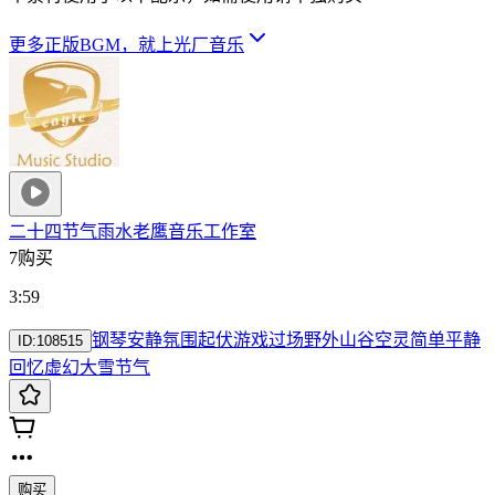
更多正版BGM，就上光厂音乐
二十四节气雨水
老鹰音乐工作室
7购买
3:59
钢琴
安静
氛围
起伏
游戏
过场
野外
山谷
空灵
简单
平静
ID:
108515
回忆
虚幻
大雪
节气
购买