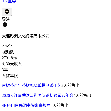
XY童导
导演
大连影调文化传媒有限公司
276
个
视频数
2791.8
元
近30天收入
3年
入驻年限
古树茶百年茶树凤凰单枞制茶工艺
2天前
售出
2026大连夏季达沃斯国际论坛领军者年会
4天前
售出
4K庐山白鹿洞书院朱熹故居
4天前
售出