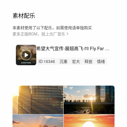
素材配乐
本素材使用了以下配乐，如需使用请单独购买
更多正版BGM，就上光厂音乐
希望大气宣传-展翅高飞-I'll Fly Far Away
ID:
16346
沉重
宏大
释放
情绪
壮烈的
预告片
氛围
氛围音乐
行动
广阔
巨大
激情
航拍
宣传片
纪录片