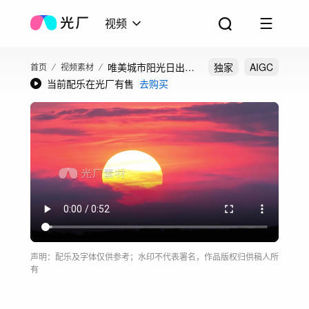
视频
唯美城市阳光日出日
独家
AIGC
首页
视频素材
当前配乐在光厂有售
去购买
落
声明：配乐及字体仅供参考；水印不代表署名，作品版权归供稿人所
有