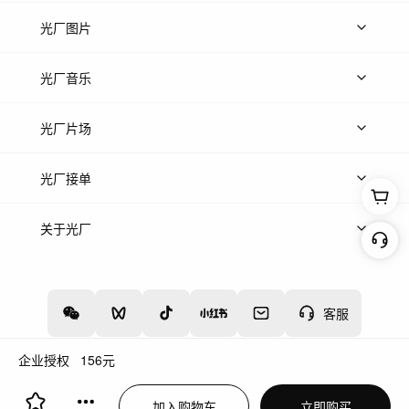
上传视频
精品视频
精选专辑
免费素材
光厂图片
上传图片
精品图片
光厂音乐
热门音乐
免费音效
热门歌单
立即入驻
光厂片场
上传案例
AI找镜头
片场榜单
精选案例
光厂接单
上架服务
热门服务
创作人
关于光厂
关于我们
诚聘英才
帮助中心
权责声明
客服
企业授权
156
元
增值电信业务经营许可证：川B2-20160192
蜀ICP备12020238号-4
加入购物车
立即购买