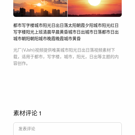
都市
写字楼
城市
阳光
日出
日落
太阳
朝霞
夕阳
城市阳光
红日
写字楼阳光
上班
清晨
早晨
黄昏
城市日出
城市日落
都市日出
城市朝阳
朝阳
城市晚霞
晚霞
城市黄昏
光厂(VJshi)视频提供
唯美城市阳光日出日落
视频素材
下
载，适用于
都市，写字楼，城市，阳光，日出等主题
的内
容创作。
素材评论
1