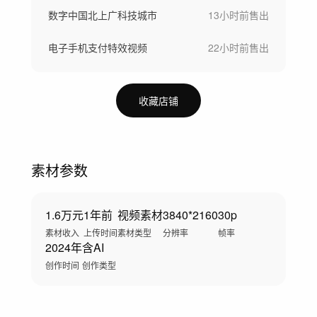
数字中国北上广科技城市
13小时前
售出
电子手机支付特效视频
22小时前
售出
收藏店铺
素材参数
1.6万元
1年前
视频素材
3840*2160
30p
素材收入
上传时间
素材类型
分辨率
帧率
2024年
含AI
创作时间
创作类型