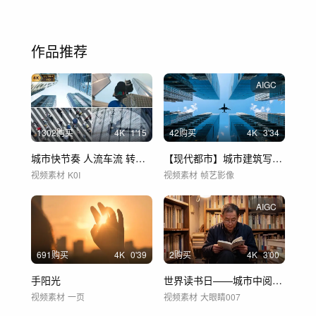
作品推荐
AIGC
1302购买
4
K
1'15
42购买
4
K
3'34
城市快节奏 人流车流 转场快切宣传片片头
【现代都市】城市建筑写字楼大厦玻璃幕墙
视频素材
K0I
视频素材
帧艺影像
AIGC
691购买
4
K
0'39
2购买
4
K
3'00
手阳光
世界读书日——城市中阅读的人们
视频素材
一页
视频素材
大眼睛007