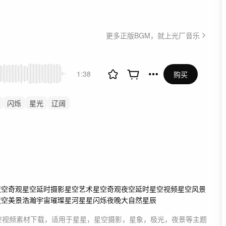
更多正版BGM，就上光厂音乐
1:38
购买
闪烁
星光
辽阔
围
环境
星空
科普
神
进步
设计
夜空奇观
星空延时摄影
星空艺术
星空奇观
夜空延时
星空视频
星空风景
夜空美景
浩瀚宇宙
璀璨星河
星星闪烁
夜晚
大自然
星辰
空
视频素材
下载，适用于
星星，星空摄影，星象，极光，夜景等主题