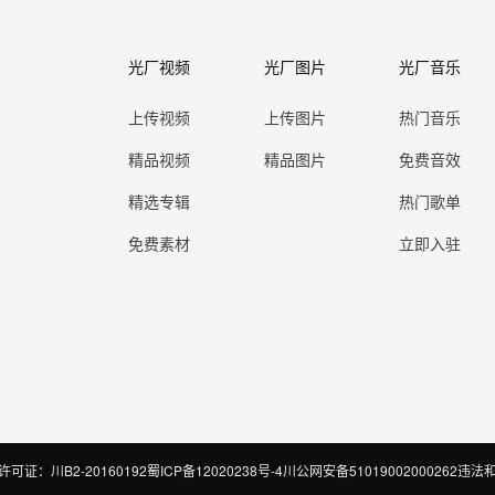
光厂视频
光厂图片
光厂音乐
上传视频
上传图片
热门音乐
精品视频
精品图片
免费音效
精选专辑
热门歌单
免费素材
立即入驻
证：川B2-20160192
蜀ICP备12020238号-4
川公网安备51019002000262
违法