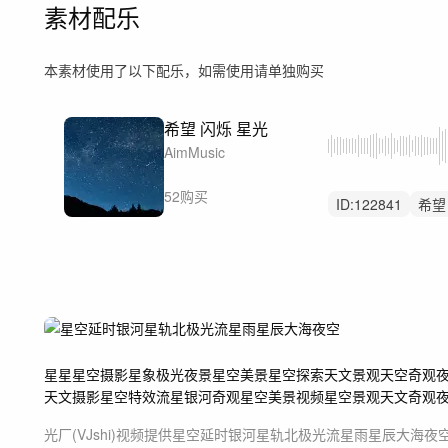
素材配乐
本素材使用了以下配乐，如需使用请单独购买
希望 闪烁 星光
AimMusic
52购买
ID:
122841
希望
宽广
夜空
氛
内心
轻快
精
星星
星空摄影
星象
极光
夜景
星空美景
星空探索
天文景观
天空奇观
天文摄影
星空特效
流星
银河奇观
星空美景视频
星空景观
天文奇观
光厂(VJshi)视频提供
星空延时银河星轨北极光流星雨星辰大海夜