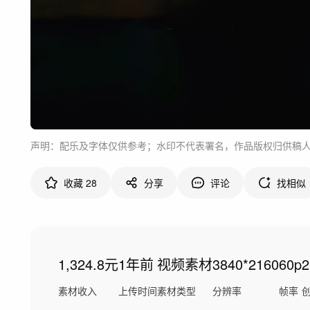
声明：配乐及字体仅供参考；水印不代表署名，作品版权归供稿
收藏
28
分享
评论
找相似
1,324.8元
1年前
视频素材
3840*2160
60p
素材收入
上传时间
素材类型
分辨率
帧率