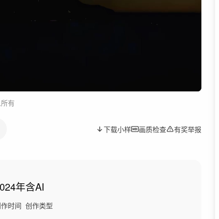
人所有
下载小样
画质检查
有奖举报
2024年
含AI
创作时间
创作类型