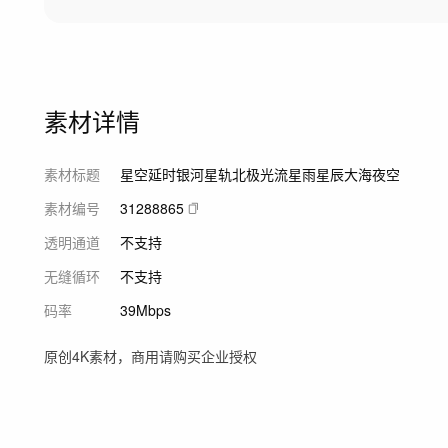
素材详情
素材标题
星空延时银河星轨北极光流星雨星辰大海夜空
素材编号
31288865
透明通道
不支持
无缝循环
不支持
码率
39Mbps
原创4K素材，商用请购买企业授权