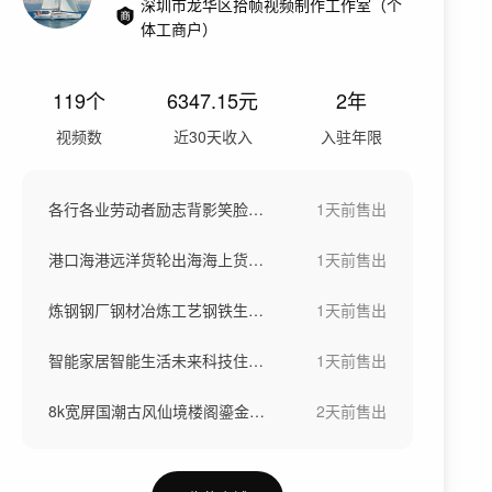
深圳市龙华区拾帧视频制作工作室（个
体工商户）
119
个
6347.15
元
2年
视频数
近30天收入
入驻年限
各行各业劳动者励志背影笑脸工作场景劳动节
1天前
售出
港口海港远洋货轮出海海上货船一带一路
1天前
售出
炼钢钢厂钢材冶炼工艺钢铁生产大型工厂航拍
1天前
售出
智能家居智能生活未来科技住宅智慧社区
1天前
售出
8k宽屏国潮古风仙境楼阁鎏金山水仙鹤背景
2天前
售出