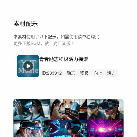
素材配乐
本素材使用了以下配乐，如需使用请单独购买
更多正版BGM，就上光厂音乐
青春励志积极活力摇滚
ID:
233912
励志
积极
向上
活力
动感
青春
热血
清新
摇滚