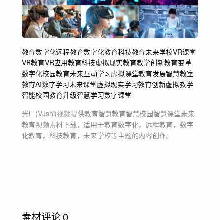
教育数字化
远程教育
数字化教育
科技教育
未来学校
VR课堂
VR教育
VR应用
教育科技
虚拟现实教育
教学创新
教育变革
数字化校园
教育未来
互动学习
虚拟课堂
教育发展
智慧教室
教育AI
数字学习
未来课堂
虚拟现实学习
教育创新
虚拟教学
智能校园
教育升级
智慧学习
数字课堂
光厂(VJshi)视频提供
教育智慧教育智慧校园智慧课堂未来
教育
视频素材
下载，适用于
教育数字化，远程教育，数字
化教育，科技教育，未来学校等主题
的内容创作。
素材评论
0