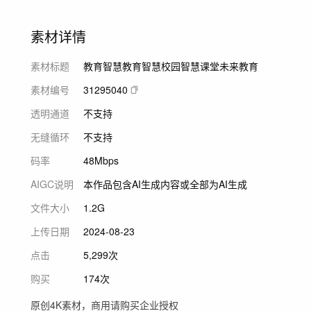
素材详情
素材标题
教育智慧教育智慧校园智慧课堂未来教育
素材编号
31295040
透明通道
不支持
无缝循环
不支持
码率
48Mbps
AIGC说明
本作品包含AI生成内容或全部为AI生成
文件大小
1.2G
上传日期
2024-08-23
点击
5,299次
购买
174次
原创4K素材，商用请购买企业授权