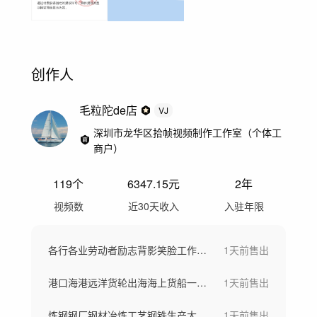
创作人
毛粒陀de店
VJ
深圳市龙华区拾帧视频制作工作室（个体工
商户）
119
个
6347.15
元
2年
视频数
近30天收入
入驻年限
各行各业劳动者励志背影笑脸工作场景劳动节
1天前
售出
港口海港远洋货轮出海海上货船一带一路
1天前
售出
炼钢钢厂钢材冶炼工艺钢铁生产大型工厂航拍
1天前
售出