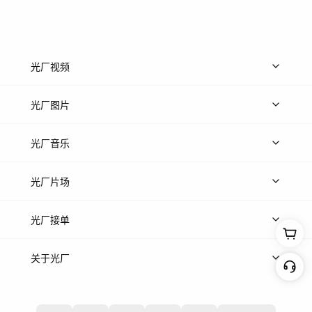
光厂视频
上传视频
精品视频
精选专辑
免费素材
光厂图片
上传图片
精品图片
光厂音乐
热门音乐
免费音效
热门歌单
立即入驻
光厂片场
上传案例
AI找镜头
片场榜单
精选案例
光厂接单
上架服务
热门服务
创作人
关于光厂
关于我们
诚聘英才
帮助中心
权责声明