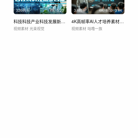
326购买
4
K
5'23
37购买
4
K
60
p
3'44
科技科技产业科技发展新质生产力科技生产
4K高帧率AI人才培养素材合集
视频素材
光束视觉
视频素材
咕噜一族