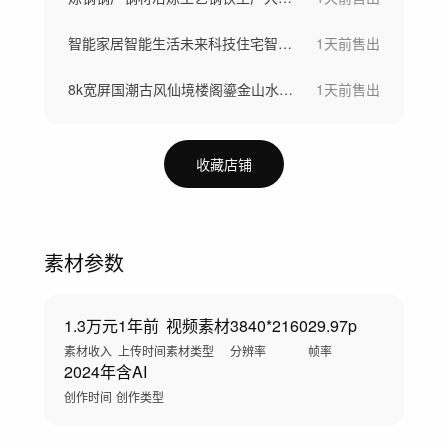
智能家居智能生活未来科技住宅智慧社区
1天前
售出
8k宽屏国潮古风仙境楼阁鎏金山水仙鹤背景
1天前
售出
收藏店铺
素材参数
1.3万元
1年前
视频素材
3840*2160
29.97p
素材收入
上传时间
素材类型
分辨率
帧率
2024年
含AI
创作时间
创作类型