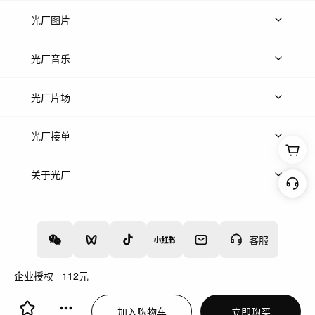
上传视频
精品视频
精选专辑
免费素材
光厂图片
上传图片
精品图片
光厂音乐
热门音乐
免费音效
热门歌单
立即入驻
光厂片场
上传案例
AI找镜头
片场榜单
精选案例
光厂接单
上架服务
热门服务
创作人
关于光厂
关于我们
诚聘英才
帮助中心
权责声明
客服
企业授权
112
元
增值电信业务经营许可证：川B2-20160192
蜀ICP备12020238号-4
加入购物车
立即购买