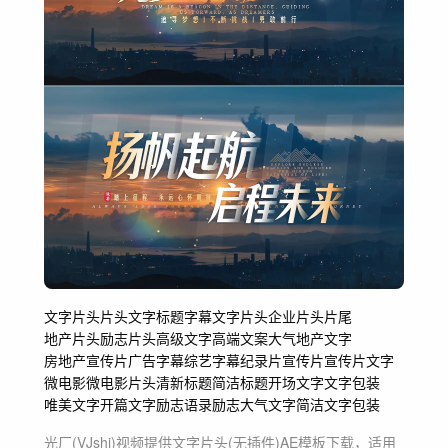
文字
片头
片头文字
标题
字幕
文字片头
企业片头
片尾
地产片头
励志片头
高级文字
高端文案
大气地产文字
房地产宣传片
广告字幕
综艺字幕
纪录片
宣传片
宣传片文字
微电影
微电影片头
清新标题
简洁标题
开场文字文字包装
唯美文字
开篇文字
励志语录
励志
大气文字
简洁文字包装
光厂(VJshi)视频提供
文字片头(无插件)
AE模板
下载，适用