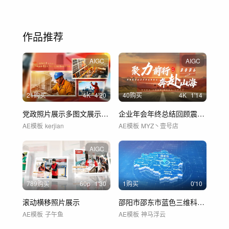
作品推荐
AIGC
AIGC
21购买
4
K
4'20
40购买
4
K
1'14
党政照片展示多图文展示党建图片墙AE模板
企业年会年终总结回顾震撼开场片头
AE模板
kerjian
AE模板
MYZ丶壹号店
AIGC
789购买
60
p
1'30
1购买
0'10
滚动横移照片展示
邵阳市邵东市蓝色三维科技区位地图
AE模板
子午鱼
AE模板
神马浮云