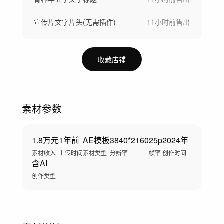
宣传片文字片头(无需插件)
11小时前
售出
收藏店铺
素材参数
1.8万元
1年前
AE模板
3840*2160
25p
2024年
素材收入
上传时间
素材类型
分辨率
帧率
创作时间
含AI
创作类型