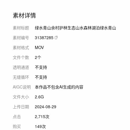
素材详情
素材标题
绿水青山余村护林生态山水森林湖泊绿水青山
素材编号
31387285
素材格式
MOV
文件个数
2个
透明通道
不支持
无缝循环
不支持
AIGC说明
本作品不包含AI生成的内容
文件大小
2.6G
上传日期
2024-08-29
点击
2,715次
购买
149次