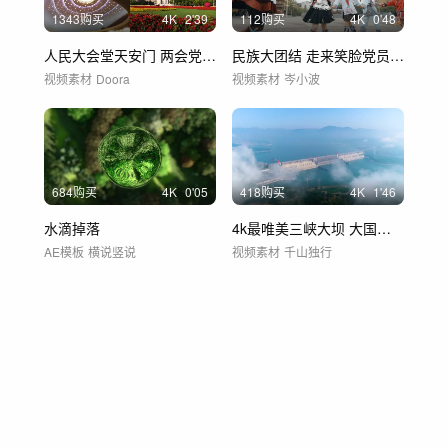
1343购买
4
K
2'39
112购买
4
K
0'48
人民大会堂天安门 两会党建党政国庆
民族大团结 走来笑脸党员志愿者跳舞
视频素材
Doora
视频素材
岑小波
684购买
4
K
0'05
418购买
4
K
1'46
水滴掉落
4k最唯美三峡大坝 大国重器 能源电力
AE模板
横说竖说
视频素材
千山独行