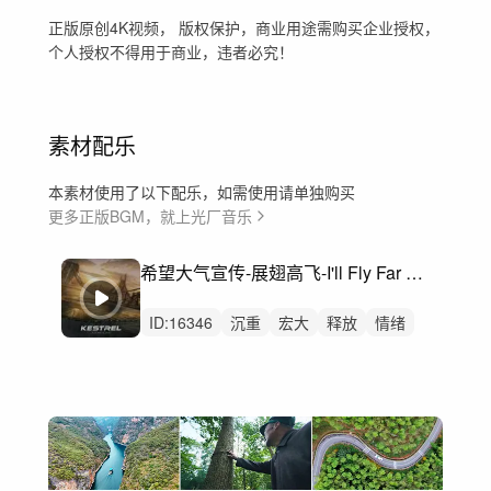
正版原创4K视频， 版权保护，商业用途需购买企业授权，
个人授权不得用于商业，违者必究！
素材配乐
本素材使用了以下配乐，如需使用请单独购买
更多正版BGM，就上光厂音乐
希望大气宣传-展翅高飞-I'll Fly Far Away
ID:
16346
沉重
宏大
释放
情绪
壮烈的
预告片
氛围
氛围音乐
行动
广阔
巨大
激情
航拍
宣传片
纪录片