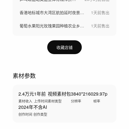
香港地标城市大湾区航拍延时夜景香港宣传片
1天前
售出
葡萄水果阳光玫瑰果园种植农业乡村振兴丰收
1天前
售出
收藏店铺
素材参数
2.4万元
1年前
视频素材包
3840*2160
29.97p
素材收入
上传时间
素材类型
分辨率
帧率
2024年
不含AI
创作时间
创作类型