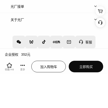
上传案例
AI找镜头
片场榜单
精选案例
光厂接单
上架服务
热门服务
创作人
关于光厂
关于我们
诚聘英才
帮助中心
权责声明
客服
企业授权
352
元
增值电信业务经营许可证：川B2-20160192
蜀ICP备12020238号-4
加入购物车
立即购买
川公网安备51019002000262
违法和不良信息举报中心
收藏
149
更多
切换到电脑版