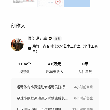
创作人
原创设计库
导演
绵竹市青春时代文化艺术工作室（个体工商
户）
1194
个
4.8万
元
6年
视频数
近30天收入
入驻年限
运动体育比赛运动会运动员拼搏激情奋斗健身
4小时前
售出
足球小朋友运动踢足球健康成长体育小孩校园
6小时前
售出
乒乓球运动奥运会体育精神拼搏乒乓球奋斗
23小时前
售出