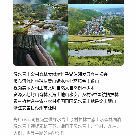
绿水青山
余村
森林
大树
树
竹子湖泊湖
发展
乡村振兴
瀑布河流竹林
种树青山绿水
林业环境
金山银山
视频美丽乡村
生态文明
自然大自然
树林树木
资源大地封山育林
云海土地山水
安吉乡村a
中国
航拍护林
素材植树造林
农业
农村祖国
田园
绿水青山就是金山银山
浙江
安吉县
湖州市
延时
光厂(VJshi)视频提供
绿水青山余村护林生态山水森林湖泊
绿水青山
视频素材
下载，适用于
绿水青山，余村，森林，
大树，树等主题
的内容创作。