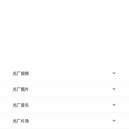
光厂视频
上传视频
精品视频
精选专辑
免费素材
光厂图片
上传图片
精品图片
光厂音乐
热门音乐
免费音效
热门歌单
立即入驻
光厂片场