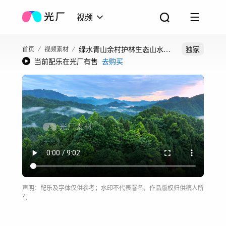
视频
绿水青山余村护林生态山水森
独家
首页
视频素材
当前配乐在光厂有售
去购买
林湖泊绿水青山
声明：配乐及字体仅供参考；水印不代表署名，作品版权归供稿人所
有