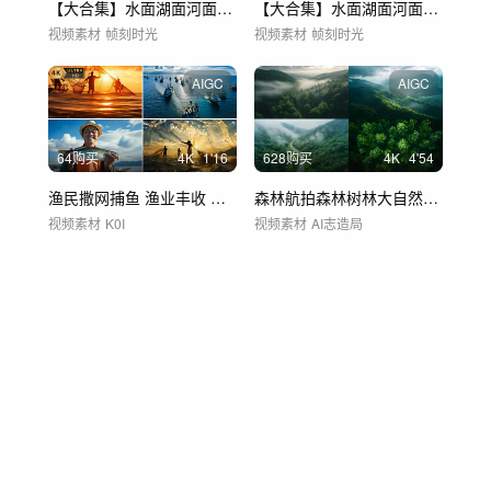
【大合集】水面湖面河面光影唯美风景风光4
【大合集】水面湖面河面光影唯美风景风光2
视频素材
帧刻时光
视频素材
帧刻时光
AIGC
AIGC
64购买
4
K
1'16
628购买
4
K
4'54
渔民撒网捕鱼 渔业丰收 农业水产
森林航拍森林树林大自然山脉绿洲环保氧吧
视频素材
K0I
视频素材
AI志造局