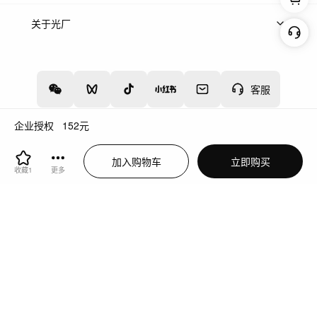
上架服务
热门服务
创作人
关于光厂
关于我们
诚聘英才
帮助中心
权责声明
客服
企业授权
152
元
增值电信业务经营许可证：川B2-20160192
蜀ICP备12020238号-4
加入购物车
立即购买
川公网安备51019002000262
违法和不良信息举报中心
收藏
1
更多
切换到电脑版