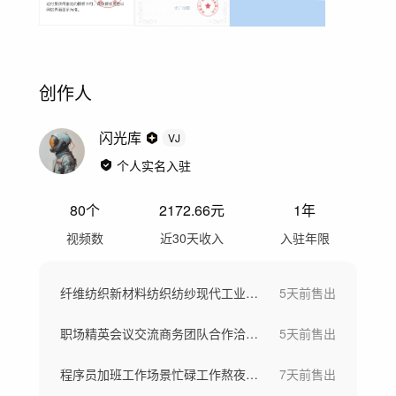
创作人
闪光库
VJ
个人实名入驻
80
个
2172.66
元
1年
视频数
近30天收入
入驻年限
纤维纺织新材料纺织纺纱现代工业车间工厂
5天前
售出
职场精英会议交流商务团队合作洽谈团队欢呼
5天前
售出
程序员加班工作场景忙碌工作熬夜写代码
7天前
售出