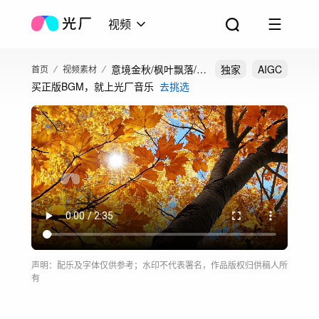
视频
意境金秋/枫叶飘落/大
独家
AIGC
首页
视频素材
买正版BGM，就上光厂音乐
去挑选
自然秋色
声明：配乐及字体仅供参考；水印不代表署名，作品版权归供稿人所
有