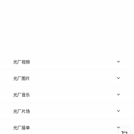
光厂视频
上传视频
精品视频
精选专辑
免费素材
光厂图片
上传图片
精品图片
光厂音乐
热门音乐
免费音效
热门歌单
立即入驻
光厂片场
上传案例
AI找镜头
片场榜单
精选案例
光厂接单