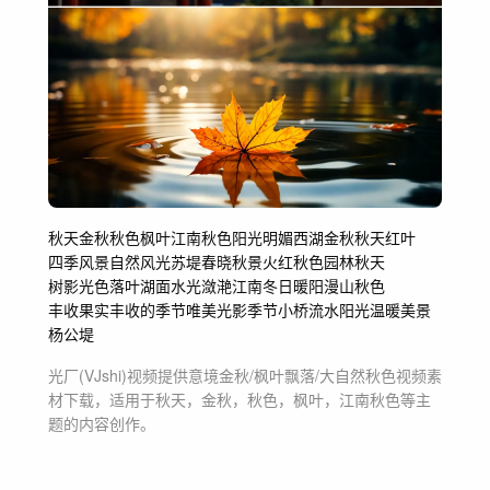
秋天
金秋
秋色
枫叶
江南秋色
阳光明媚
西湖金秋
秋天红叶
四季风景
自然风光
苏堤春晓
秋景
火红秋色
园林秋天
树影光色
落叶
湖面
水光潋滟
江南
冬日暖阳
漫山秋色
丰收果实
丰收的季节
唯美光影
季节
小桥流水
阳光
温暖
美景
杨公堤
光厂(VJshi)视频提供
意境金秋/枫叶飘落/大自然秋色
视频素
材
下载，适用于
秋天，金秋，秋色，枫叶，江南秋色等主
题
的内容创作。