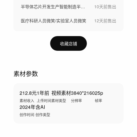
半导体芯片开发生产智能制造半导体晶圆制造
10天前
售出
医疗科研人员微笑/实验室人员微笑
12天前
售出
收藏店铺
素材参数
212.8元
1年前
视频素材
3840*2160
25p
素材收入
上传时间
素材类型
分辨率
帧率
2024年
含AI
创作时间
创作类型