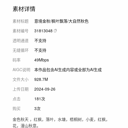
素材详情
素材标题
意境金秋/枫叶飘落/大自然秋色
素材编号
31813048
透明通道
不支持
无缝循环
不支持
码率
49Mbps
AIGC说明
本作品包含AI生成内容或全部为AI生成
文件大小
928.7M
上传日期
2024-09-26
点击
181次
购买
3次
金色秋天 ，红枫，落叶，水塘，梧桐树，小麦，红枫，
花，漫山秋意。