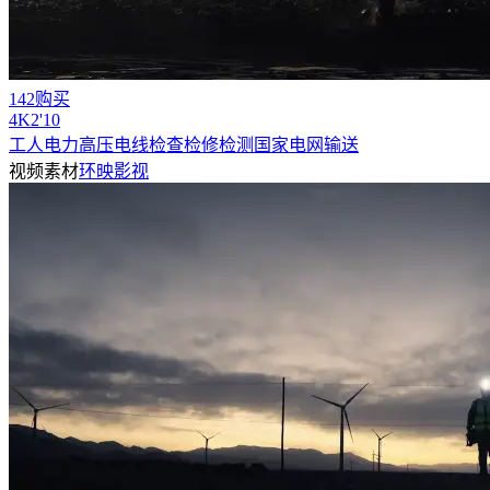
142购买
4
K
2'10
工人电力高压电线检查检修检测国家电网输送
视频素材
环映影视