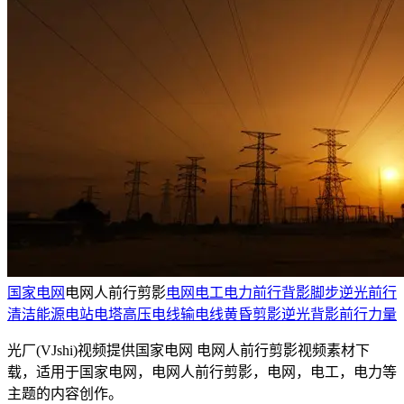
国家电网
电网人前行剪影
电网
电工
电力
前行背影
脚步
逆光前行
清洁能源
电站
电塔
高压电线
输电线
黄昏剪影
逆光背影
前行力量
光厂(VJshi)视频提供
国家电网 电网人前行剪影
视频素材
下
载，适用于
国家电网，电网人前行剪影，电网，电工，电力等
主题
的内容创作。