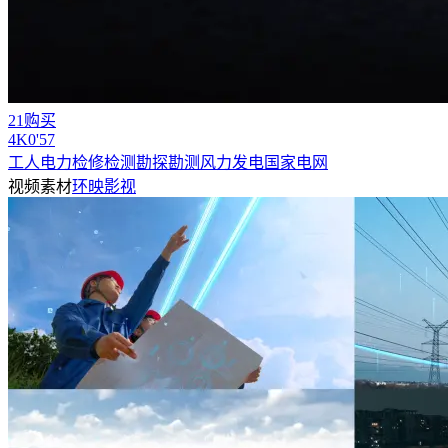
21购买
4
K
0'57
工人电力检修检测勘探勘测风力发电国家电网
视频素材
环映影视