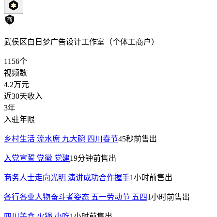
武侯区白日梦广告设计工作室（个体工商户）
1156
个
视频数
4.2万
元
近30天收入
3年
入驻年限
乡村生活 流水席 九大碗 四川春节
45秒前
售出
入党宣誓 党徽 党建
19分钟前
售出
商务人士走向光明 演讲成功合作握手
1小时前
售出
各行各业人物奋斗者姿态 五一劳动节 五四
1小时前
售出
四川美食 火锅 小吃
1小时前
售出