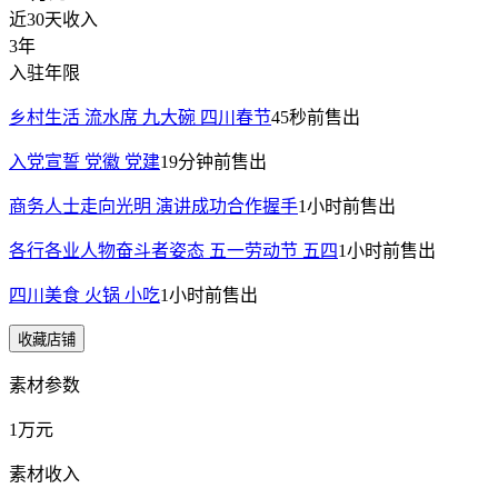
近30天收入
3年
入驻年限
乡村生活 流水席 九大碗 四川春节
45秒前
售出
入党宣誓 党徽 党建
19分钟前
售出
商务人士走向光明 演讲成功合作握手
1小时前
售出
各行各业人物奋斗者姿态 五一劳动节 五四
1小时前
售出
四川美食 火锅 小吃
1小时前
售出
收藏店铺
素材参数
1万元
素材收入