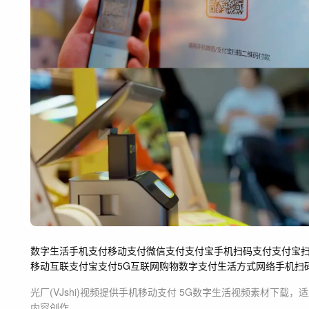
数字生活
手机支付
移动支付
微信支付
支付宝
手机
扫码支付
支付宝
移动互联
支付宝支付
5G
互联网
购物
数字支付
生活方式
网络
手机扫
光厂(VJshi)视频提供
手机移动支付 5G数字生活
视频素材
下载，适
内容创作。