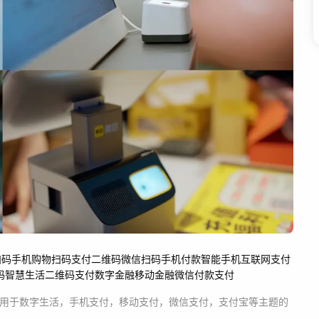
扫码
手机购物
扫码
支付
二维码
微信扫码
手机付款
智能手机
互联网支付
码
智慧生活
二维码支付
数字金融
移动金融
微信付款支付
用于
数字生活，手机支付，移动支付，微信支付，支付宝等主题
的