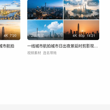
AIGC
4
K
7'20
205购买
4
K
60
p
14'21
 城市航拍
一线城市航拍城市日出夜景延时剪影现代化
视频素材
连名带姓