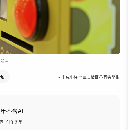
人所有
似
下载小样
画质检查
有奖举报
4年
不含AI
间
创作类型