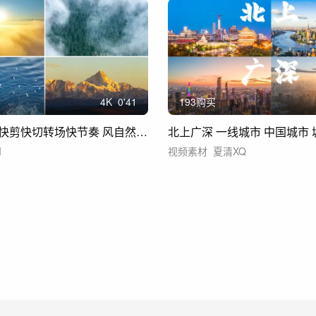
4
K
0'41
193购买
意境空镜头快剪快切转场快节奏 风自然风景
北上广深 一线城市 中国城市
I
视频素材
夏清XQ