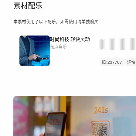
素材配乐
本素材使用了以下配乐，如需使用请单独购买
时尚科技 轻快灵动
光点音乐
ID:
237787
轻快
阳光
动感
宣
智能生活
智慧
金融
mg动画