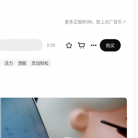
更多正版BGM，就上光厂音乐
2:55
购买
活力
洒脱
灵动轻松
传片
科技
ai科普
城市
医疗美容
活动