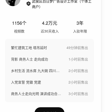
武侯区白日梦广告设计工作室（个体工
商户）
1156
个
4.2万
元
3年
视频数
近30天收入
入驻年限
繁忙建筑工地 塔吊延时
49分钟前
售出
背影 商务人士 走向成功
1小时前
售出
乡村生活 流水席 九大碗 四川春节
2小时前
售出
入党宣誓 党徽 党建
2小时前
售出
商务人士走向光明 演讲成功合作握手
3小时前
售出