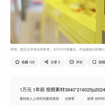
声明：配乐及字体仅供参考；水印不代表署名，作品版权归供稿
收藏
122
分享
3
评论
找相
1万元
1年前
视频素材
3840*2160
25p
202
素材收入
上传时间
素材类型
分辨率
帧率
创作时