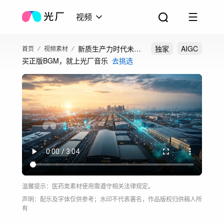
视频
新质生产力时代未来
独家
AIGC
首页
视频素材
买正版BGM，就上光厂音乐
去挑选
科技中国速度高速发
展
温馨提示：医药类素材使用需遵守相关法律规定。
声明：配乐及字体仅供参考；水印不代表署名，作品版权归供稿人所
有