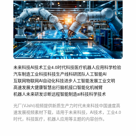
未来科技
AI技术
工业4.0时代
科技医疗
机器人应用
科学检验
汽车制造
工业科技
科技生产线
科研团队
人工智能AI
互联网物联网
AI自动化
科技进步
人工智能发展
工业文明
高速发展
大健康
智慧出行
脑机接口
智能化机械臂
机器人未来
研发诊断远程
智能制造
ai科技
科学技术
光厂(VJshi)视频提供
新质生产力时代未来科技中国速度高
速发展
视频素材
下载，适用于
未来科技，AI技术，工业4.0
时代，科技医疗，机器人应用等主题
的内容创作。