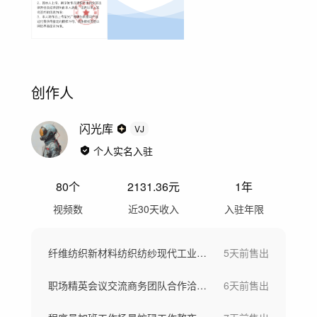
创作人
闪光库
VJ
个人实名入驻
80
个
2131.36
元
1年
视频数
近30天收入
入驻年限
纤维纺织新材料纺织纺纱现代工业车间工厂
5天前
售出
职场精英会议交流商务团队合作洽谈团队欢呼
6天前
售出