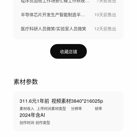
程序员加班工作场景忙碌工作熬夜写代码
7天前
售出
半导体芯片开发生产智能制造半导体晶圆制造
10天前
售出
医疗科研人员微笑/实验室人员微笑
12天前
售出
收藏店铺
素材参数
311.6元
1年前
视频素材
3840*2160
25p
素材收入
上传时间
素材类型
分辨率
帧率
2024年
含AI
创作时间
创作类型