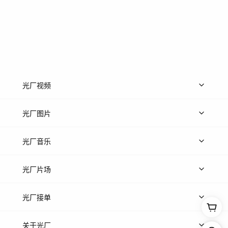
光厂视频
上传视频
精品视频
精选专辑
免费素材
光厂图片
上传图片
精品图片
光厂音乐
热门音乐
免费音效
热门歌单
立即入驻
光厂片场
上传案例
AI找镜头
片场榜单
精选案例
光厂接单
上架服务
热门服务
创作人
关于光厂