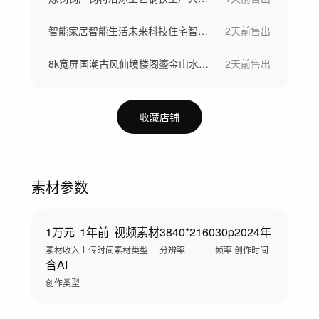
智能家居智能生活未来科技住宅智慧社区
2天前
售出
8k宽屏国潮古风仙境楼阁鎏金山水仙鹤背景
2天前
售出
收藏店铺
素材参数
1万元
1年前
视频素材
3840*2160
30p
2024年
素材收入
上传时间
素材类型
分辨率
帧率
创作时间
含AI
创作类型