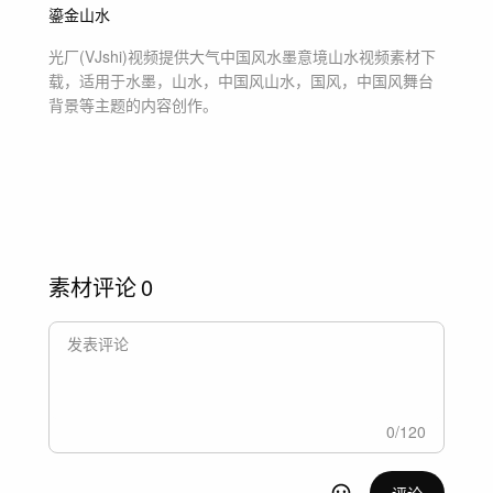
鎏金山水
光厂(VJshi)视频提供
大气中国风水墨意境山水
视频素材
下
载，适用于
水墨，山水，中国风山水，国风，中国风舞台
背景等主题
的内容创作。
素材评论
0
0
/
120
评论