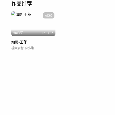
作品推荐
AIGC
68购买
4
K
4'25
如愿-王菲
视频素材
李小柒