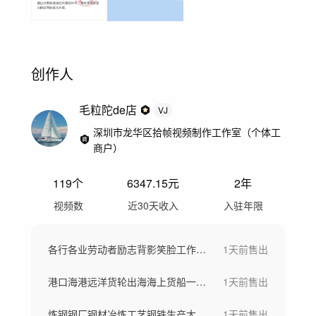
创作人
毛粒陀de店
VJ
深圳市龙华区拾帧视频制作工作室（个体工
商户）
119
个
6347.15
元
2年
视频数
近30天收入
入驻年限
各行各业劳动者励志背影笑脸工作场景劳动节
1天前
售出
港口海港远洋货轮出海海上货船一带一路
1天前
售出
炼钢钢厂钢材冶炼工艺钢铁生产大型工厂航拍
1天前
售出