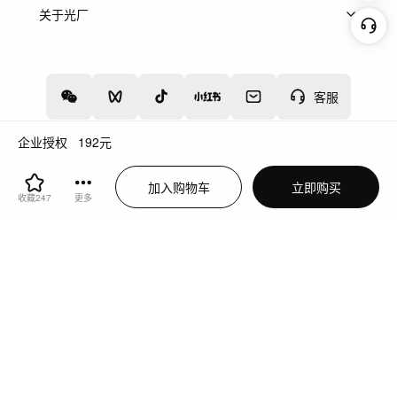
上架服务
热门服务
创作人
关于光厂
关于我们
诚聘英才
帮助中心
权责声明
客服
企业授权
192
元
增值电信业务经营许可证：川B2-20160192
蜀ICP备12020238号-4
加入购物车
立即购买
川公网安备51019002000262
违法和不良信息举报中心
收藏
247
更多
切换到电脑版