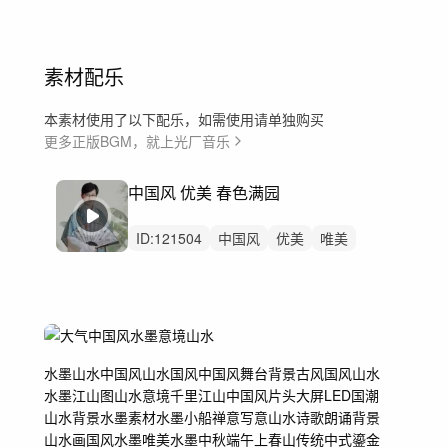
素材配乐
本素材使用了以下配乐，如需使用请单独购买
更多正版BGM，就上光厂音乐
中国风 优美 春色满园
ID:
121504
中国风
优美
唯美
古筝
春分
踏青
舒缓
书法
水墨
江南
江南水乡江南烟雨
春天
古诗
清明节
苏州杭州西湖美景
水墨
山水
中国风山水
国风
中国风舞台背景
古风
国风山水
水墨江山图
山水意境
千里江山
中国风片头
大屏LED
国潮
山水背景
水墨素材
水墨小船
禅意写意山水
诗歌朗诵背景
山水画
国风水墨
唯美水墨
中秋端午
上春山
传统中式
鎏金