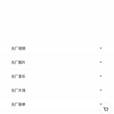
光厂视频
上传视频
精品视频
精选专辑
免费素材
光厂图片
上传图片
精品图片
光厂音乐
热门音乐
免费音效
热门歌单
立即入驻
光厂片场
上传案例
AI找镜头
片场榜单
精选案例
光厂接单