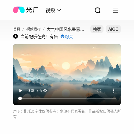
视频
大气中国风水墨意境
独家
AIGC
首页
视频素材
当前配乐在光厂有售
去购买
山水
声明：配乐及字体仅供参考；水印不代表署名，作品版权归供稿人所
有