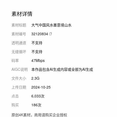
素材详情
素材标题
大气中国风水墨意境山水
素材编号
32120834
透明通道
不支持
无缝循环
不支持
码率
47Mbps
AIGC说明
本作品包含AI生成内容或全部为AI生成
文件大小
2.3G
上传日期
2024-10-25
点击
6,033次
购买
186次
原创4K素材，商用请购买企业授权