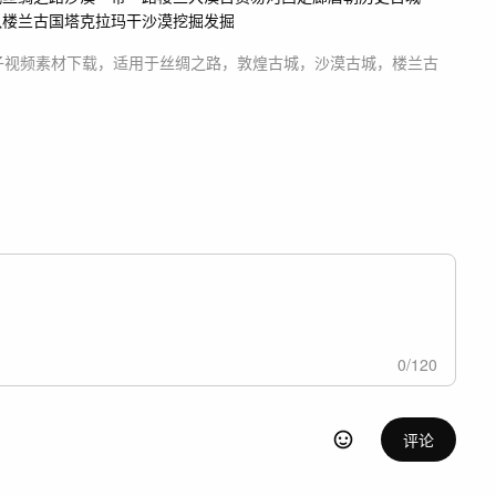
队
楼兰古国
塔克拉玛干沙漠
挖掘发掘
子
视频素材
下载，适用于
丝绸之路，敦煌古城，沙漠古城，楼兰古
0
/
120
评论