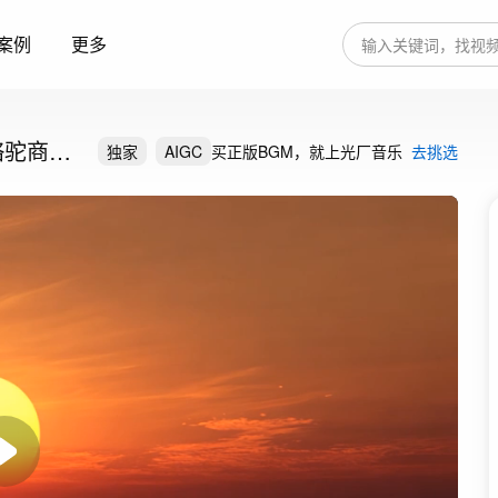
案例
更多
骆驼商队
独家
AIGC
买正版BGM，就上光厂音乐
去挑选