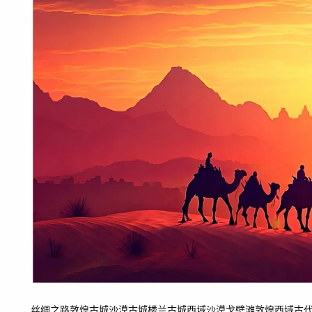
丝绸之路
敦煌古城
沙漠古城
楼兰古城
西域沙漠
戈壁滩
敦煌
西域
古