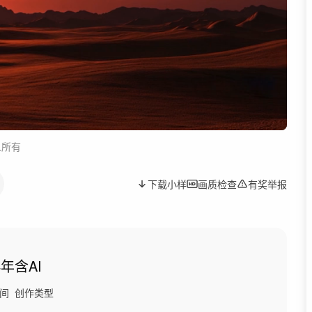
人所有
下载小样
画质检查
有奖举报
4年
含AI
间
创作类型