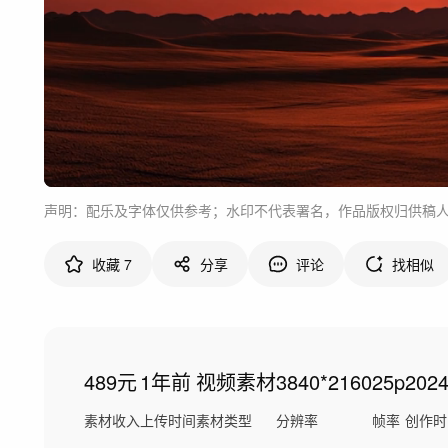
声明：配乐及字体仅供参考；水印不代表署名，作品版权归供稿
收藏
7
分享
评论
找相似
489元
1年前
视频素材
3840*2160
25p
202
素材收入
上传时间
素材类型
分辨率
帧率
创作时