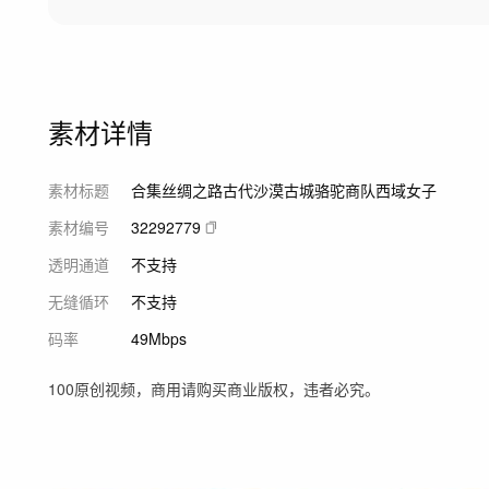
素材详情
素材标题
合集丝绸之路古代沙漠古城骆驼商队西域女子
素材编号
32292779
透明通道
不支持
无缝循环
不支持
码率
49Mbps
100原创视频，商用请购买商业版权，违者必究。