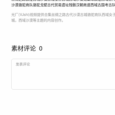
沙漠骆驼
商队
骆驼
戈壁
古代贸易
遗址残骸
汉朝商道
西域古国
考古
光厂(VJshi)视频提供
合集丝绸之路古代沙漠古城骆驼商队西域女
城，西域沙漠等主题
的内容创作。
素材评论
0