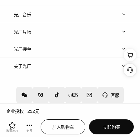
上传图片
精品图片
光厂音乐
热门音乐
免费音效
热门歌单
立即入驻
光厂片场
上传案例
AI找镜头
片场榜单
精选案例
光厂接单
上架服务
热门服务
创作人
关于光厂
关于我们
诚聘英才
帮助中心
权责声明
客服
企业授权
232
元
增值电信业务经营许可证：川B2-20160192
蜀ICP备12020238号-4
加入购物车
立即购买
川公网安备51019002000262
违法和不良信息举报中心
收藏
504
更多