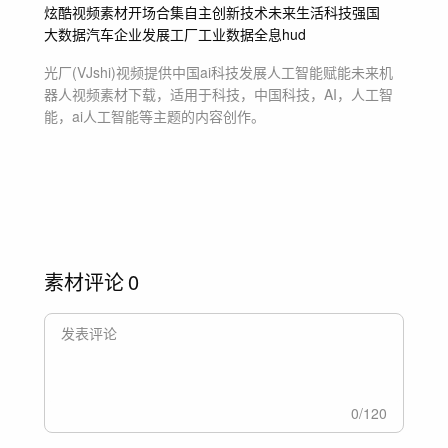
炫酷
视频素材开场合集
自主创新技术
未来生活
科技强国
大数据
汽车
企业发展
工厂
工业
数据
全息hud
光厂(VJshi)视频提供
中国ai科技发展人工智能赋能未来机
器人
视频素材
下载，适用于
科技，中国科技，AI，人工智
能，ai人工智能等主题
的内容创作。
素材评论
0
0
/
120