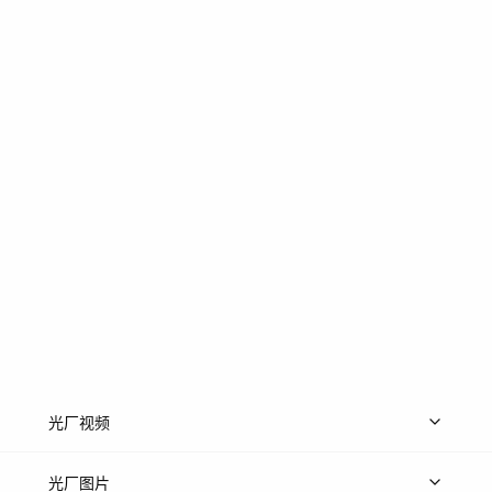
光厂视频
上传视频
精品视频
精选专辑
免费素材
光厂图片