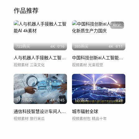
作品推荐
AIGC
723购买
4
K
0'16
385购买
4
K
6'11
人与机器人手接触人工智能AI 4k素材
中国科技创新ai人工智能化新质生产力国庆
视频素材
三柒文化
视频素材
光束视觉
1773购买
4
K
0'45
127购买
0'28
通信科技智慧设计车间人工智能高科技工厂光
城市辐射全球
视频素材
旅行呆瓜
视频素材包
精品十年