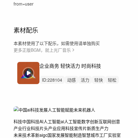
from=user
素材配乐
本素材使用了以下配乐，如需使用请单独购买
更多正版BGM，就上光厂音乐
企业商务 轻快活力 时尚科技
ID:
228104
动感
活力
轻快
轻松
开场
希望
清新
灵动
活动
花絮
快剪
会议
商务
企业
商业
科技
中国科技
AI
人工智能
ai人工智能
数字创新
互联网创意
产业行业
科技片头
产业应用
科技宣传片
新质生产力
未来技术革新
aigc
国家发展
智能制造
智慧城市工厂
实验室