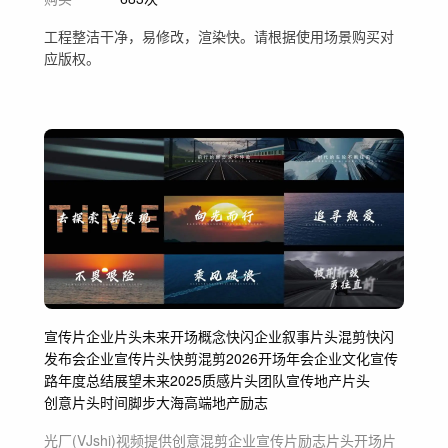
工程整洁干净，易修改，渲染快。请根据使用场景购买对
应版权。
宣传片
企业片头
未来
开场
概念
快闪
企业
叙事片头
混剪快闪
发布会
企业宣传片头
快剪
混剪
2026开场
年会
企业文化宣传
路
年度总结
展望未来
2025
质感片头
团队宣传
地产片头
创意片头
时间
脚步
大海
高端
地产
励志
光厂(VJshi)视频提供
创意混剪企业宣传片励志片头开场片