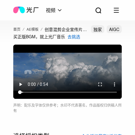
视频
创意混剪企业宣传片励
独家
AIGC
首页
AE模板
买正版BGM，就上光厂音乐
去挑选
志片头开场片头
声明：配乐及字体仅供参考；水印不代表署名，作品版权归供稿人所
有