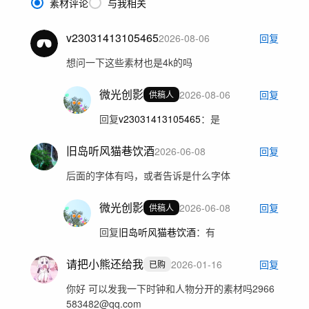
素材评论
与我相关
v23031413105465
2026-08-06
回复
想问一下这些素材也是4k的吗
微光创影
2026-08-06
回复
供稿人
回复
v23031413105465
：
是
旧岛听风猫巷饮酒
2026-06-08
回复
后面的字体有吗，或者告诉是什么字体
微光创影
2026-06-08
回复
供稿人
回复
旧岛听风猫巷饮酒
：
有
请把小熊还给我
2026-01-16
回复
已购
你好 可以发我一下时钟和人物分开的素材吗2966
583482@qq.com