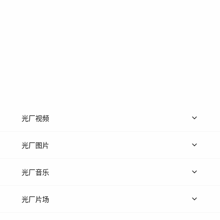
光厂视频
上传视频
精品视频
精选专辑
免费素材
光厂图片
上传图片
精品图片
光厂音乐
热门音乐
免费音效
热门歌单
立即入驻
光厂片场