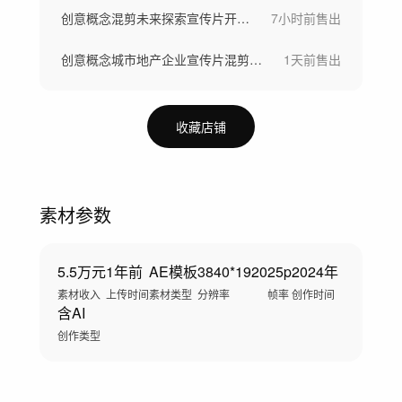
创意概念混剪未来探索宣传片开场片头
7小时前
售出
创意概念城市地产企业宣传片混剪开场片头
1天前
售出
收藏店铺
素材参数
5.5万元
1年前
AE模板
3840*1920
25p
2024年
素材收入
上传时间
素材类型
分辨率
帧率
创作时间
含AI
创作类型