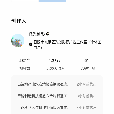
创作人
微光创影
日照市东港区光创影视广告工作室（个体工
商户）
287
个
1.2万
元
5年
视频数
近30天收入
入驻年限
高端地产山水意境极简抽象概念素材
2小时前
售出
智能制造科技概念宣传片智慧工业片头
3小时前
售出
生命科学医疗科技生物医药宣传片开场片头
4小时前
售出