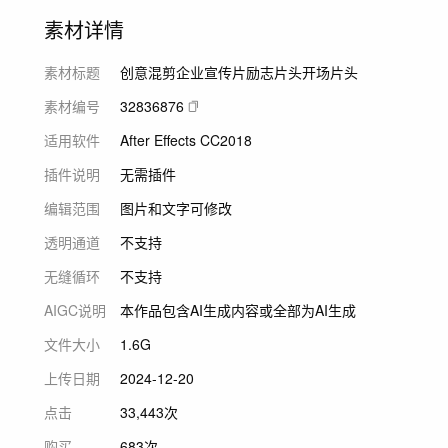
素材详情
素材标题
创意混剪企业宣传片励志片头开场片头
素材编号
32836876
适用软件
After Effects CC2018
插件说明
无需插件
编辑范围
图片和文字可修改
透明通道
不支持
无缝循环
不支持
AIGC说明
本作品包含AI生成内容或全部为AI生成
文件大小
1.6G
上传日期
2024-12-20
点击
33,443次
购买
683次