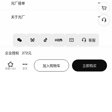
上传案例
AI找镜头
片场榜单
精选案例
光厂接单
上架服务
热门服务
创作人
关于光厂
关于我们
诚聘英才
帮助中心
权责声明
客服
企业授权
272
元
增值电信业务经营许可证：川B2-20160192
蜀ICP备12020238号-4
加入购物车
立即购买
川公网安备51019002000262
违法和不良信息举报中心
收藏
1380
更多
切换到电脑版