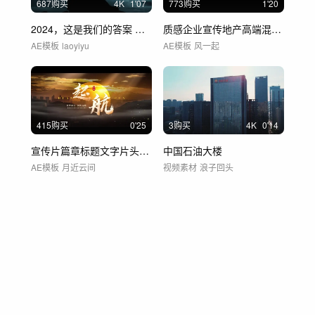
687购买
4
K
1'07
773购买
1'20
2024，这是我们的答案 片头 开场
质感企业宣传地产高端混剪氛围感
AE模板
laoyiyu
AE模板
风一起
415购买
0'25
3购买
4
K
0'14
宣传片篇章标题文字片头(无插件)
中国石油大楼
AE模板
月近云间
视频素材
浪子回头