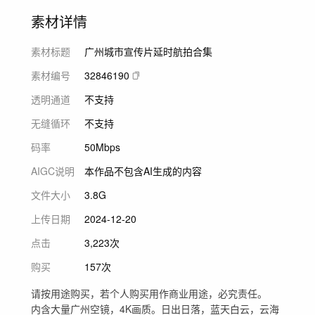
素材详情
素材标题
广州城市宣传片延时航拍合集
素材编号
32846190
透明通道
不支持
无缝循环
不支持
码率
50Mbps
AIGC说明
本作品不包含AI生成的内容
文件大小
3.8G
上传日期
2024-12-20
点击
3,223次
购买
157次
请按用途购买，若个人购买用作商业用途，必究责任。
内含大量广州空镜，4K画质。日出日落，蓝天白云，云海