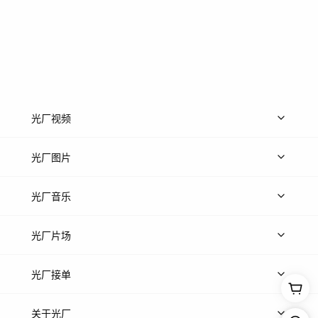
光厂视频
上传视频
精品视频
精选专辑
免费素材
光厂图片
上传图片
精品图片
光厂音乐
热门音乐
免费音效
热门歌单
立即入驻
光厂片场
上传案例
AI找镜头
片场榜单
精选案例
光厂接单
上架服务
热门服务
创作人
关于光厂