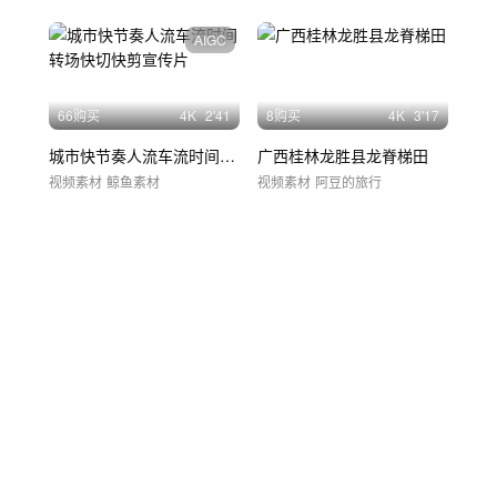
AIGC
66购买
4
K
2'41
8购买
4
K
3'17
城市快节奏人流车流时间转场快切快剪宣传片
广西桂林龙胜县龙脊梯田
视频素材
鲸鱼素材
视频素材
阿豆的旅行