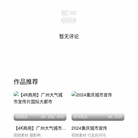
暂无评论
作品推荐
95购买
4
K
50
p
4'01
674购买
4
K
3'51
【4K商用】广州大气城市宣传片国际大都市
2024重庆城市宣传
视频素材
摄影鸭
视频素材
行走的河马