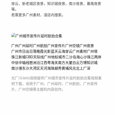
穿云，新老城区夜景，知识城夜景，南沙夜景，番禺夜景
等。
若需更多广州素材，请店内搜索。
广州
广州延时
广州航拍
广州宣传片
广州空镜
广州夜景
广州市
日出日落晚霞光影蓝天
云海穿云
广州素材
广州塔
珠江新城
CBD
天际线
广州地标
城市
二沙岛海心沙
珠江两岸
中信
中轴线
琶洲
沿江西粤海关南方大厦
白云万博知识城
南沙港东沙
大湾区
天河海珠越秀黄埔
风光
北上广深
光厂(VJshi)视频提供
广州城市宣传片延时航拍合集
视频素
材
下载，适用于
广州，广州延时，广州航拍，广州宣传
片，广州空镜等主题
的内容创作。