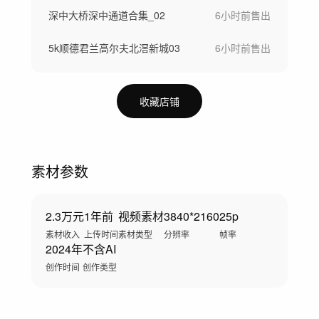
深中大桥深中通道合集_02
6小时前
售出
5k顺德君兰高尔夫北滘新城03
6小时前
售出
收藏店铺
素材参数
2.3万元
1年前
视频素材
3840*2160
25p
素材收入
上传时间
素材类型
分辨率
帧率
2024年
不含AI
创作时间
创作类型