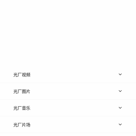
光厂视频
上传视频
精品视频
精选专辑
免费素材
光厂图片
上传图片
精品图片
光厂音乐
热门音乐
免费音效
热门歌单
立即入驻
光厂片场