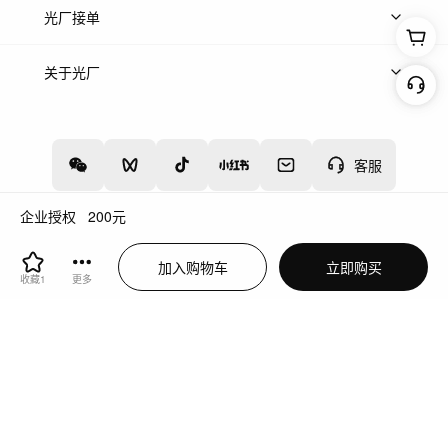
上传案例
AI找镜头
片场榜单
精选案例
光厂接单
上架服务
热门服务
创作人
关于光厂
关于我们
诚聘英才
帮助中心
权责声明
客服
企业授权
200
元
增值电信业务经营许可证：川B2-20160192
蜀ICP备12020238号-4
加入购物车
立即购买
川公网安备51019002000262
违法和不良信息举报中心
收藏
1
更多
切换到电脑版