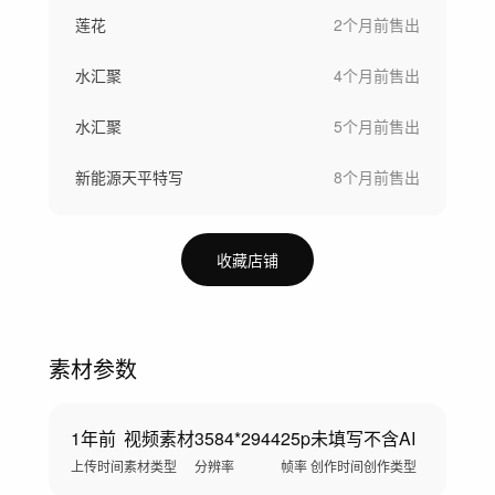
莲花
2个月前
售出
水汇聚
4个月前
售出
水汇聚
5个月前
售出
新能源天平特写
8个月前
售出
收藏店铺
素材参数
1年前
视频素材
3584*2944
25p
未填写
不含AI
上传时间
素材类型
分辨率
帧率
创作时间
创作类型