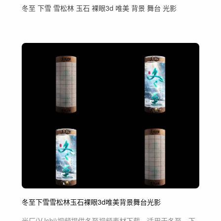
冬至 下雪 雪松林 玉石 裸眼3d 唯美 背景 舞台 光影
冬至
下雪
雪松林
玉石
裸眼3d
唯美
背景
舞台
光影
光厂(VJshi)视频提供
冬至
视频素材
下载，适用于
冬至，下