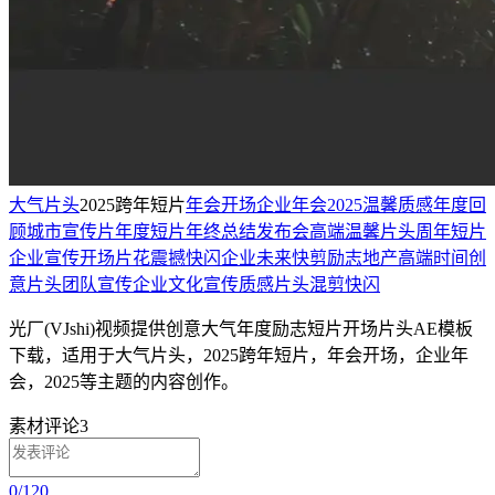
大气片头
2025跨年短片
年会开场
企业年会
2025
温馨质感
年度回
顾
城市宣传片
年度短片
年终总结
发布会
高端温馨
片头
周年短片
企业宣传
开场片花
震撼
快闪
企业
未来
快剪
励志
地产
高端
时间
创
意片头
团队宣传
企业文化宣传
质感片头
混剪快闪
光厂(VJshi)视频提供
创意大气年度励志短片开场片头
AE模板
下载，适用于
大气片头，2025跨年短片，年会开场，企业年
会，2025等主题
的内容创作。
素材评论
3
0
/
120