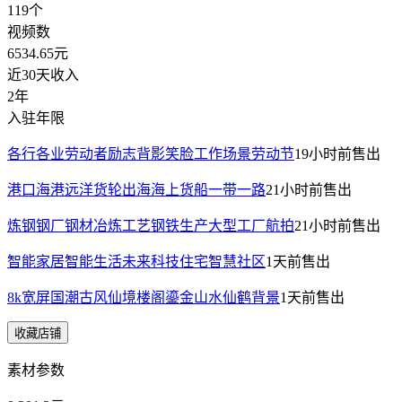
119
个
视频数
6534.65
元
近30天收入
2年
入驻年限
各行各业劳动者励志背影笑脸工作场景劳动节
19小时前
售出
港口海港远洋货轮出海海上货船一带一路
21小时前
售出
炼钢钢厂钢材冶炼工艺钢铁生产大型工厂航拍
21小时前
售出
智能家居智能生活未来科技住宅智慧社区
1天前
售出
8k宽屏国潮古风仙境楼阁鎏金山水仙鹤背景
1天前
售出
收藏店铺
素材参数