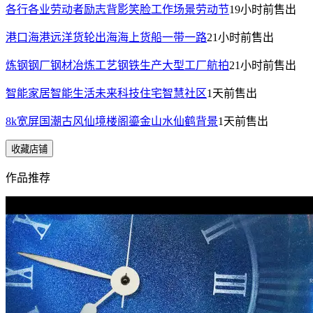
各行各业劳动者励志背影笑脸工作场景劳动节
19小时前
售出
港口海港远洋货轮出海海上货船一带一路
21小时前
售出
炼钢钢厂钢材冶炼工艺钢铁生产大型工厂航拍
21小时前
售出
智能家居智能生活未来科技住宅智慧社区
1天前
售出
8k宽屏国潮古风仙境楼阁鎏金山水仙鹤背景
1天前
售出
收藏店铺
作品推荐