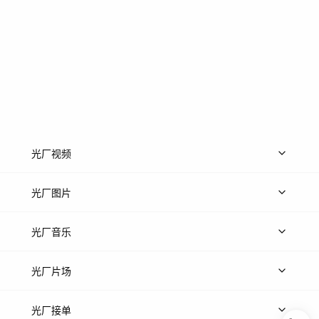
光厂视频
上传视频
精品视频
精选专辑
免费素材
光厂图片
上传图片
精品图片
光厂音乐
热门音乐
免费音效
热门歌单
立即入驻
光厂片场
上传案例
AI找镜头
片场榜单
精选案例
光厂接单