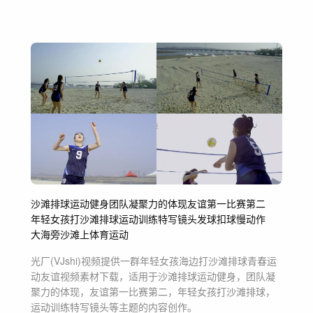
沙滩排球运动健身
团队凝聚力的体现
友谊第一比赛第二
年轻女孩打沙滩排球
运动训练特写镜头
发球扣球慢动作
大海旁沙滩上体育运动
光厂(VJshi)视频提供
一群年轻女孩海边打沙滩排球青春运
动友谊
视频素材
下载，适用于
沙滩排球运动健身，团队凝
聚力的体现，友谊第一比赛第二，年轻女孩打沙滩排球，
运动训练特写镜头等主题
的内容创作。