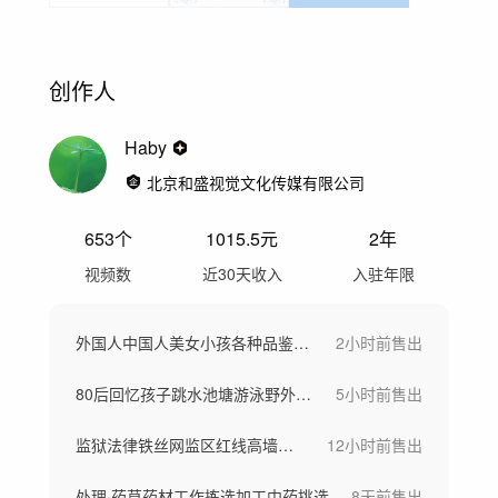
创作人
Haby
北京和盛视觉文化传媒有限公司
653
个
1015.5
元
2年
视频数
近30天收入
入驻年限
外国人中国人美女小孩各种品鉴品尝闻吃美食
2小时前
售出
80后回忆孩子跳水池塘游泳野外洗澡溺水
5小时前
售出
监狱法律铁丝网监区红线高墙不容侵犯宣传语
12小时前
售出
处理·药草药材工作拣选加工中药挑选
8天前
售出