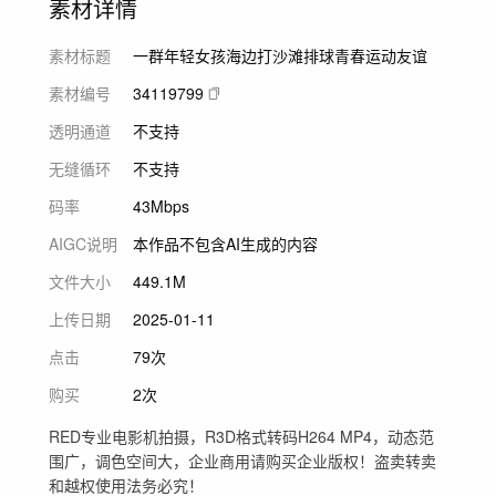
素材详情
素材标题
一群年轻女孩海边打沙滩排球青春运动友谊
素材编号
34119799
透明通道
不支持
无缝循环
不支持
码率
43Mbps
AIGC说明
本作品不包含AI生成的内容
文件大小
449.1M
上传日期
2025-01-11
点击
79次
购买
2次
RED专业电影机拍摄，R3D格式转码H264 MP4，动态范
围广，调色空间大，企业商用请购买企业版权！盗卖转卖
和越权使用法务必究！