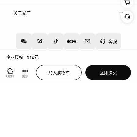
上架服务
热门服务
创作人
关于光厂
关于我们
诚聘英才
帮助中心
权责声明
客服
企业授权
312
元
增值电信业务经营许可证：川B2-20160192
蜀ICP备12020238号-4
加入购物车
立即购买
川公网安备51019002000262
违法和不良信息举报中心
收藏
3
更多
切换到电脑版