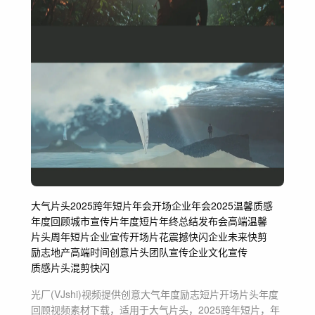
大气片头
2025跨年短片
年会开场
企业年会
2025
温馨质感
年度回顾
城市宣传片
年度短片
年终总结
发布会
高端温馨
片头
周年短片
企业宣传
开场片花
震撼
快闪
企业
未来
快剪
励志
地产
高端
时间
创意片头
团队宣传
企业文化宣传
质感片头
混剪快闪
光厂(VJshi)视频提供
创意大气年度励志短片开场片头年度
回顾
视频素材
下载，适用于
大气片头，2025跨年短片，年