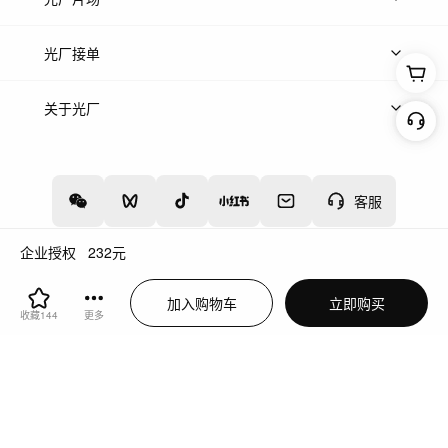
上传案例
AI找镜头
片场榜单
精选案例
光厂接单
上架服务
热门服务
创作人
关于光厂
关于我们
诚聘英才
帮助中心
权责声明
客服
企业授权
232
元
增值电信业务经营许可证：川B2-20160192
蜀ICP备12020238号-4
加入购物车
立即购买
川公网安备51019002000262
违法和不良信息举报中心
收藏
144
更多
切换到电脑版