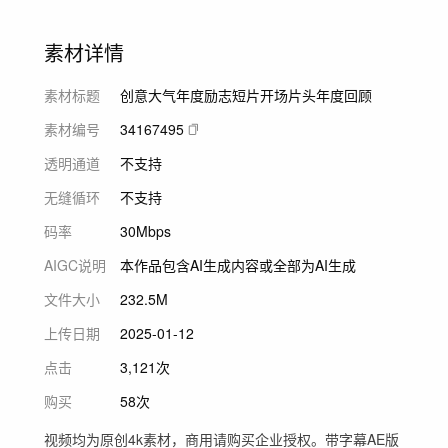
素材详情
素材标题
创意大气年度励志短片开场片头年度回顾
素材编号
34167495
透明通道
不支持
无缝循环
不支持
码率
30Mbps
AIGC说明
本作品包含AI生成内容或全部为AI生成
文件大小
232.5M
上传日期
2025-01-12
点击
3,121次
购买
58次
视频均为原创4k素材，商用请购买企业授权。带字幕AE版