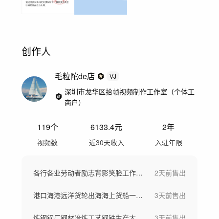
创作人
毛粒陀de店
VJ
深圳市龙华区拾帧视频制作工作室（个体工
商户）
119
个
6133.4
元
2年
视频数
近30天收入
入驻年限
各行各业劳动者励志背影笑脸工作场景劳动节
2天前
售出
港口海港远洋货轮出海海上货船一带一路
3天前
售出
炼钢钢厂钢材冶炼工艺钢铁生产大型工厂航拍
3天前
售出