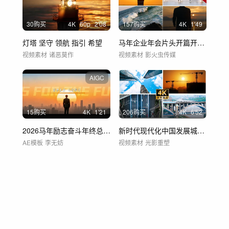
30购买
4
K
60
p
2'08
157购买
4
K
1'49
灯塔 坚守 领航 指引 希望
马年企业年会片头开篇开场职场奋斗前行励志
视频素材
诸恶莫作
视频素材
影火虫传媒
AIGC
15购买
4
K
1'21
206购买
4
K
6'52
2026马年励志奋斗年终总结片头
新时代现代化中国发展城市建设国家经济发展
AE模板
李无妨
视频素材
光影重塑