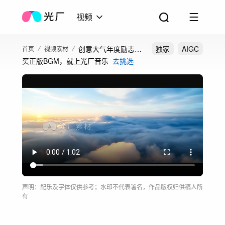
视频
创意大气年度励志短
独家
AIGC
首页
视频素材
买正版BGM，就上光厂音乐
去挑选
片开场片头年度回顾
声明：配乐及字体仅供参考；水印不代表署名，作品版权归供稿人所
有