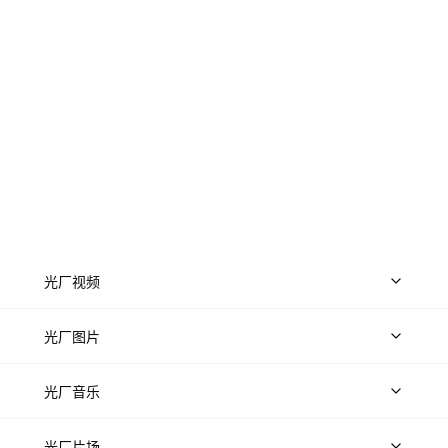
光厂视频
上传视频
精品视频
精选专辑
免费素材
光厂图片
上传图片
精品图片
光厂音乐
热门音乐
免费音效
热门歌单
立即入驻
光厂片场