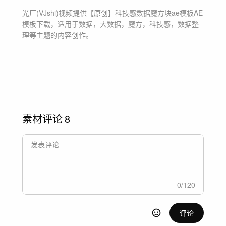
光厂(VJshi)视频提供
【原创】科技感数据魔方块ae模板
AE
模板
下载，适用于
数据，大数据，魔方，科技感，数据整
理等主题
的内容创作。
素材评论
8
0
/
120
评论