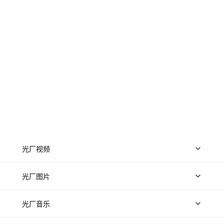
光厂视频
上传视频
精品视频
精选专辑
免费素材
光厂图片
上传图片
精品图片
光厂音乐