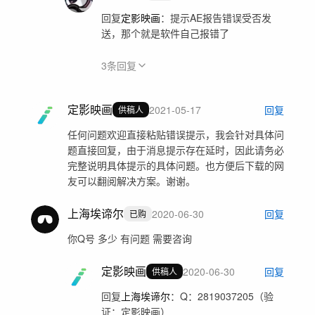
回复
定影映画
：
提示AE报告错误受否发
送，那个就是软件自己报错了
3
条回复
定影映画
2021-05-17
回复
供稿人
任何问题欢迎直接粘贴错误提示，我会针对具体问
题直接回复，由于消息提示存在延时，因此请务必
完整说明具体提示的具体问题。也方便后下载的网
友可以翻阅解决方案。谢谢。
上海埃谛尔
2020-06-30
回复
已购
你Q号 多少 有问题 需要咨询
定影映画
2020-06-30
回复
供稿人
回复
上海埃谛尔
：
Q：2819037205（验
证：定影映画）