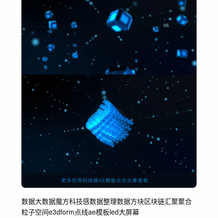
数据
大数据
魔方
科技感
数据整理
数据方块
区块链
汇聚
聚合
粒子
空间
e3d
form
点线
ae模板
led
大屏幕