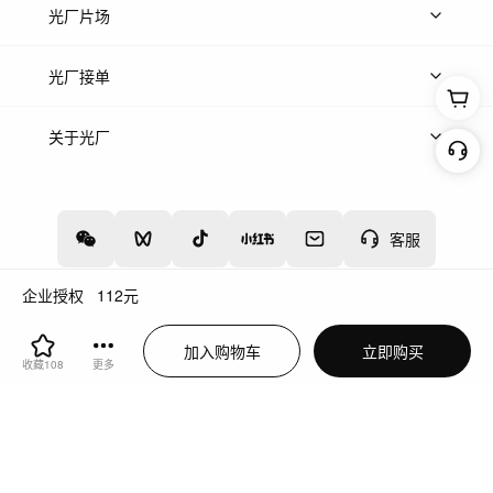
热门音乐
免费音效
热门歌单
立即入驻
光厂片场
上传案例
AI找镜头
片场榜单
精选案例
光厂接单
上架服务
热门服务
创作人
关于光厂
关于我们
诚聘英才
帮助中心
权责声明
客服
企业授权
112
元
增值电信业务经营许可证：川B2-20160192
蜀ICP备12020238号-4
加入购物车
立即购买
川公网安备51019002000262
违法和不良信息举报中心
收藏
108
更多
切换到电脑版