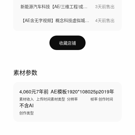
新能源汽车科技【AE/三维工程/成片】
3天前
售出
【AE含无字视频】概念科技虚拟城市芯片
4天前
售出
收藏店铺
素材参数
4,060元
7年前
AE模板
1920*1080
25p
2019年
素材收入
上传时间
素材类型
分辨率
帧率
创作时间
不含AI
创作类型