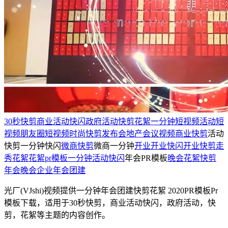
30秒快剪
商业活动快闪
政府活动
快剪
花絮
一分钟短视频
活动短
视频
朋友圈短视频
时尚快剪
发布会
地产
会议
视频
商业快剪
活动
快剪一分钟快闪
微商快剪
微商一分钟
开业
开业快闪
开业快剪
走
秀花絮
花絮pr模板
一分钟活动
快闪
年会PR模板
晚会花絮快剪
年会晚会
企业年会
团建
光厂(VJshi)视频提供
一分钟年会团建快剪花絮 2020PR模板
Pr
模板
下载，适用于
30秒快剪，商业活动快闪，政府活动，快
剪，花絮等主题
的内容创作。