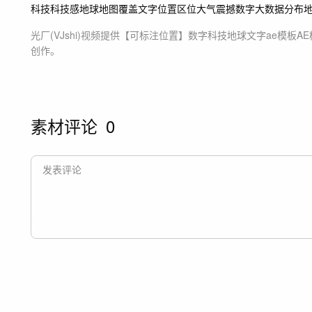
科技
科技感
地球
地图
覆盖
文字
位置
区位
大气
震撼
数字
大数据
分布
光厂(VJshi)视频提供
【可标注位置】数字科技地球文字ae模板
A
创作。
素材评论
0