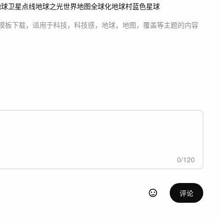
地球卫星
点线
地球之光
世界地图
全球化
地球村
蓝色星球
E模板
下载，适用于
科技，科技感，地球，地图，覆盖等主题
的内容
0
/
120
评论