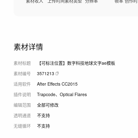
素材收入
上传时间
素材类型
分辨率
帧率
创作时
素材详情
素材标题
【可标注位置】数字科技地球文字ae模板
素材编号
3571213
适用软件
After Effects CC2015
插件说明
Trapcode、Optical Flares
编辑范围
全部可修改
透明通道
不支持
无缝循环
不支持