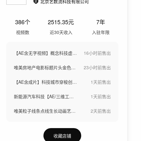
北京艺数流科技有限公司
386
个
2515.35
元
7年
视频数
近30天收入
入驻年限
【AE含无字视频】概念科技虚拟城市芯片
16小时前
售出
唯美房地产电影标题片头金色文字标题字幕
23小时前
售出
【AE含成片】科技城市穿梭创意概念大数据
1天前
售出
新能源汽车科技【AE/三维工程/成片】
1天前
售出
唯美粒子线条点线生长动画艺术概念创意视频
2天前
售出
收藏店铺