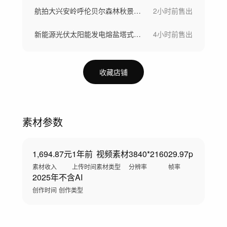
航拍大兴安岭呼伦贝尔森林秋景晨雾风景航拍
2小时前
售出
新能源光伏太阳能发电熔盐塔式光热电站储能
4小时前
售出
收藏店铺
素材参数
1,694.87元
1年前
视频素材
3840*2160
29.97p
素材收入
上传时间
素材类型
分辨率
帧率
2025年
不含AI
创作时间
创作类型