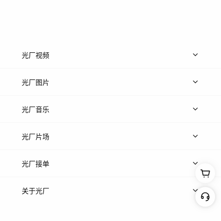
光厂视频
上传视频
精品视频
精选专辑
免费素材
光厂图片
上传图片
精品图片
光厂音乐
热门音乐
免费音效
热门歌单
立即入驻
光厂片场
上传案例
AI找镜头
片场榜单
精选案例
光厂接单
上架服务
热门服务
创作人
关于光厂
关于我们
诚聘英才
帮助中心
权责声明