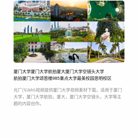
厦门大学
厦门大学航拍
厦大
厦门大学空镜头
大学
航拍厦门大学
颂恩楼
985
重点大学
最美校园
思明校区
光厂(VJshi)视频提供
厦门大学
视频素材
下载，适用于
厦门
大学，厦门大学航拍，厦大，厦门大学空镜头，大学等主
题
的内容创作。