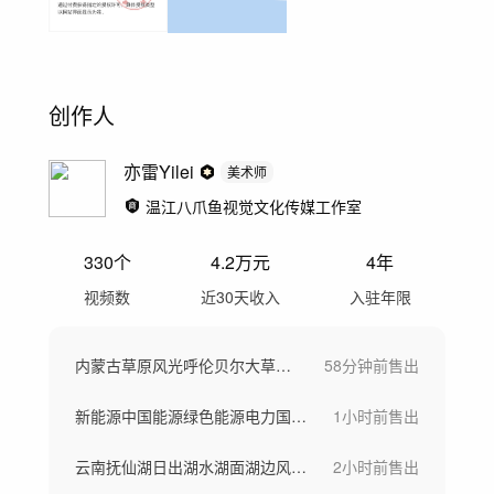
创作人
亦雷Yilei
美术师
温江八爪鱼视觉文化传媒工作室
330
个
4.2万
元
4年
视频数
近30天收入
入驻年限
内蒙古草原风光呼伦贝尔大草原河流风景航拍
58分钟前
售出
新能源中国能源绿色能源电力国家电网太阳能
1小时前
售出
云南抚仙湖日出湖水湖面湖边风景自然风光
2小时前
售出