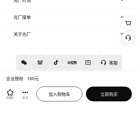
光厂片场
上传案例
AI找镜头
片场榜单
精选案例
光厂接单
上架服务
热门服务
创作人
关于光厂
关于我们
诚聘英才
帮助中心
权责声明
客服
企业授权
100
元
增值电信业务经营许可证：川B2-20160192
蜀ICP备12020238号-4
加入购物车
立即购买
川公网安备51019002000262
违法和不良信息举报中心
收藏
2
更多
切换到电脑版