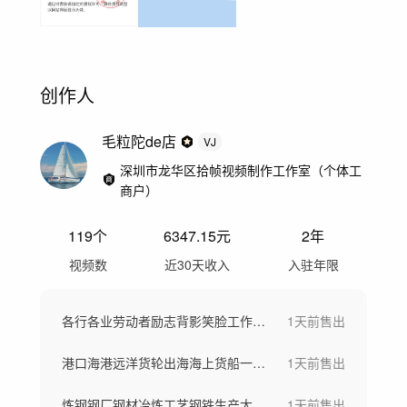
创作人
毛粒陀de店
VJ
深圳市龙华区拾帧视频制作工作室（个体工
商户）
119
个
6347.15
元
2年
视频数
近30天收入
入驻年限
各行各业劳动者励志背影笑脸工作场景劳动节
1天前
售出
港口海港远洋货轮出海海上货船一带一路
1天前
售出
炼钢钢厂钢材冶炼工艺钢铁生产大型工厂航拍
1天前
售出