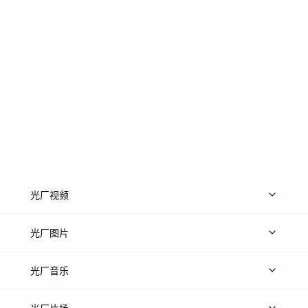
光厂视频
上传视频
精品视频
精选专辑
免费素材
光厂图片
上传图片
精品图片
光厂音乐
热门音乐
免费音效
热门歌单
立即入驻