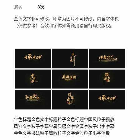
购买
3次
金色文字都可修改，印章为图片不可修改，内含字体包
（仅供参考）音效和字体如需商用请自行购买版权。
金色标题
金色文字标题
粒子
金色
标题
中国风
粒子飘散
风沙文字
粒子字幕
金属质感文字
金属字
粒子出字
字幕
金色文字
书法粒子飘散
粒子文字
金沙粒子
出字消散