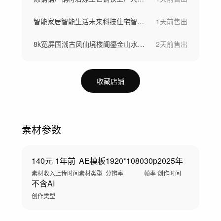
智能家居智能生活未来科技住宅智慧社区
1天前
售出
8k宽屏国潮古风仙境楼阁鎏金山水仙鹤背景
2天前
售出
收藏店铺
素材参数
140元
1年前
AE模板
1920*1080
30p
2025年
素材收入
上传时间
素材类型
分辨率
帧率
创作时间
不含AI
创作类型