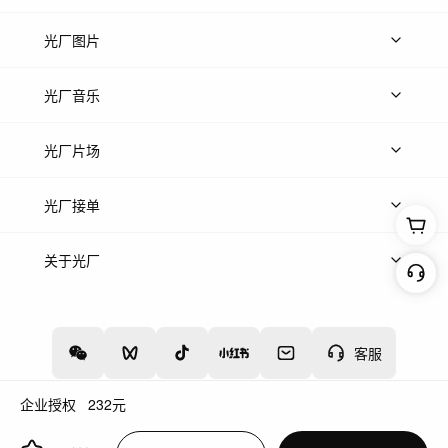
上传视频
精品视频
精选专辑
免费素材
光厂图片
上传图片
精品图片
光厂音乐
热门音乐
免费音效
热门歌单
立即入驻
光厂片场
上传案例
AI找镜头
片场榜单
精选案例
光厂接单
上架服务
热门服务
创作人
关于光厂
关于我们
诚聘英才
帮助中心
权责声明
客服
企业授权
232
元
增值电信业务经营许可证：川B2-20160192
蜀ICP备12020238号-4