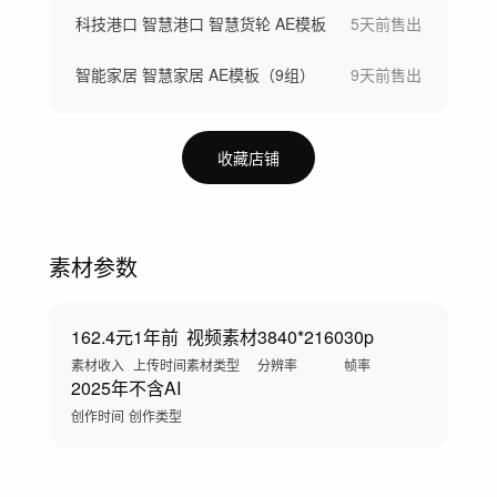
科技港口 智慧港口 智慧货轮 AE模板
5天前
售出
智能家居 智慧家居 AE模板（9组）
9天前
售出
收藏店铺
素材参数
162.4元
1年前
视频素材
3840*2160
30p
素材收入
上传时间
素材类型
分辨率
帧率
2025年
不含AI
创作时间
创作类型