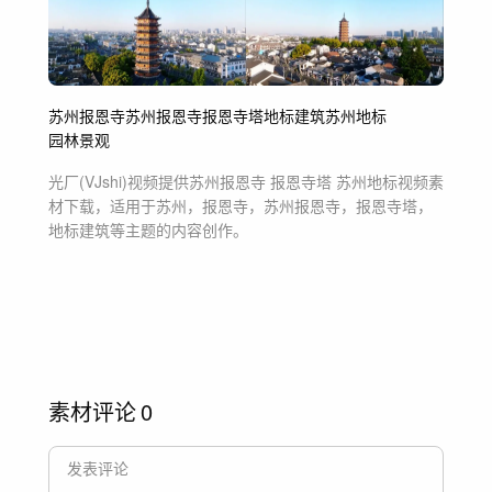
苏州
报恩寺
苏州报恩寺
报恩寺塔
地标建筑
苏州地标
园林景观
光厂(VJshi)视频提供
苏州报恩寺 报恩寺塔 苏州地标
视频素
材
下载，适用于
苏州，报恩寺，苏州报恩寺，报恩寺塔，
地标建筑等主题
的内容创作。
素材评论
0