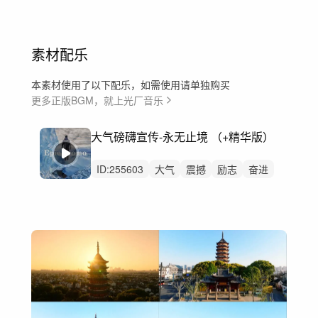
素材配乐
本素材使用了以下配乐，如需使用请单独购买
更多正版BGM，就上光厂音乐
大气磅礴宣传-永无止境 （+精华版）
ID:
255603
大气
震撼
励志
奋进
企业
广告
片头
预告片
展会
开场
宣传片
启动仪式
会议
企业宣传片
宣传片大气