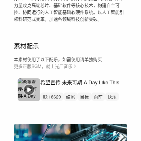
力量攻克高端芯片、基础软件等核心技术，构建自主可
控、协同运行的人工智能基础软硬件系统。以人工智能引
领科研范式变革，加速各领域科技创新突破。
素材配乐
本素材使用了以下配乐，如需使用请单独购买
更多正版BGM，就上光厂音乐
希望宣传-未来可期-A Day Like This
ID:
18629
结尾
目标
向前
快乐
企业
公益
宣传
温暖
故事
人物
叙述
进取
宣传片