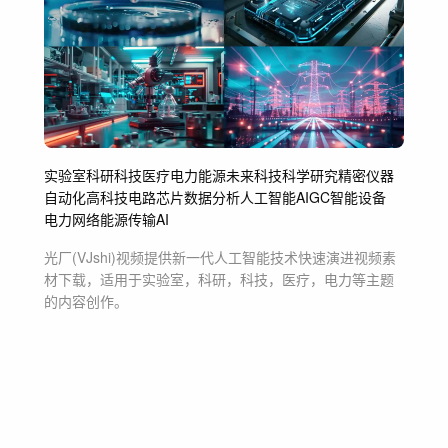
实验室
科研
科技
医疗
电力
能源
未来科技
科学研究
精密仪器
自动化
高科技
电路
芯片
数据分析
人工智能
AIGC
智能设备
电力网络
能源传输
AI
光厂(VJshi)视频提供
新一代人工智能技术快速演进
视频素
材
下载，适用于
实验室，科研，科技，医疗，电力等主题
的内容创作。