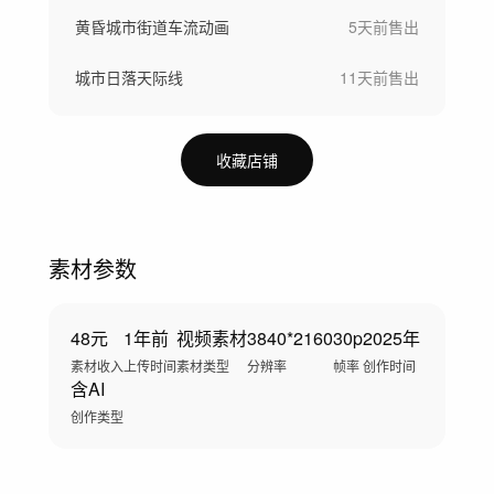
黄昏城市街道车流动画
5天前
售出
城市日落天际线
11天前
售出
收藏店铺
素材参数
48元
1年前
视频素材
3840*2160
30p
2025年
素材收入
上传时间
素材类型
分辨率
帧率
创作时间
含AI
创作类型