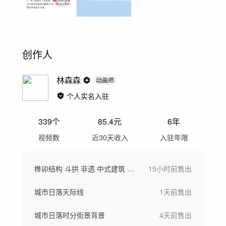
创作人
林森森
动画师
个人实名入驻
339
个
85.4
元
6年
视频数
近30天收入
入驻年限
榫卯结构 斗拱 非遗 中式建筑 全息效果
15小时前
售出
城市日落天际线
1天前
售出
城市日落时分街景背景
4天前
售出