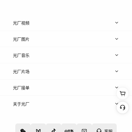
光厂视频
上传视频
精品视频
精选专辑
免费素材
光厂图片
上传图片
精品图片
光厂音乐
热门音乐
免费音效
热门歌单
立即入驻
光厂片场
上传案例
AI找镜头
片场榜单
精选案例
光厂接单
上架服务
热门服务
创作人
关于光厂
关于我们
诚聘英才
帮助中心
权责声明
客服