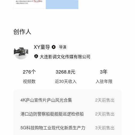
创作人
XY童导
导演
大连影调文化传媒有限公司
276
个
3268.8
元
3年
视频数
近30天收入
入驻年限
4K庐山宣传片庐山风光合集
2天前
售出
港口边防警察船艇舰艇巡逻检修船
2天前
售出
5G科技购物工业现代化新质生产力
3天前
售出