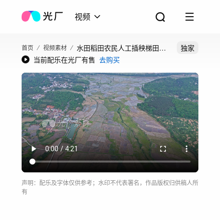
视频
水田稻田农民人工插秧梯田水
独家
首页
视频素材
当前配乐在光厂有售
去购买
稻种植航拍
声明：配乐及字体仅供参考；水印不代表署名，作品版权归供稿人所
有