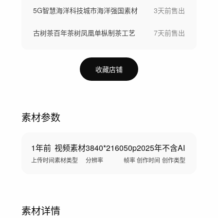
5G智慧海洋科技城市海洋强国素材
3天前
售出
古树茶百年茶树凤凰单枞制茶工艺
7天前
售出
收藏店铺
素材参数
1年前
视频素材
3840*2160
50p
2025年
不含AI
上传时间
素材类型
分辨率
帧率
创作时间
创作类型
素材详情