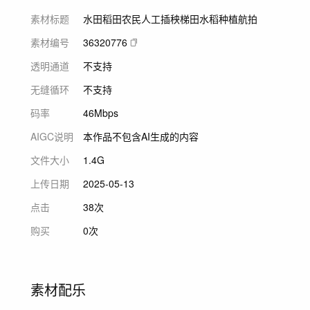
素材标题
水田稻田农民人工插秧梯田水稻种植航拍
素材编号
36320776
透明通道
不支持
无缝循环
不支持
码率
46Mbps
AIGC说明
本作品不包含AI生成的内容
文件大小
1.4G
上传日期
2025-05-13
点击
38次
购买
0次
素材配乐