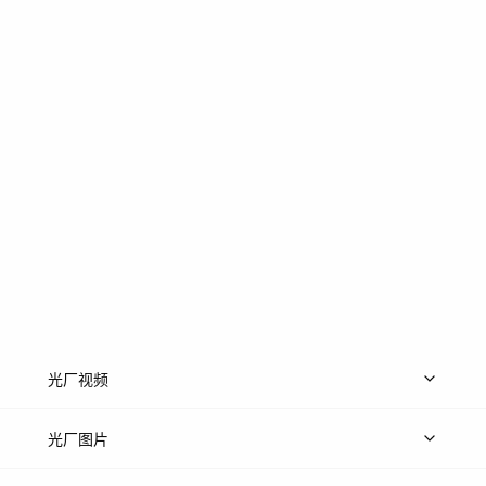
光厂视频
上传视频
精品视频
精选专辑
免费素材
光厂图片