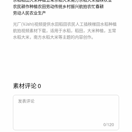
农民
耕作
种植
农田
劳动
传统
乡村振兴
航拍
农忙
春耕
劳动人民
农业生产
光厂(VJshi)视频提供
水田稻田农民人工插秧梯田水稻种植
航拍
视频素材
下载，适用于
水稻，稻田，大米种植，五常
水稻大米，南方水稻大米等主题
的内容创作。
素材评论
0
0
/
120