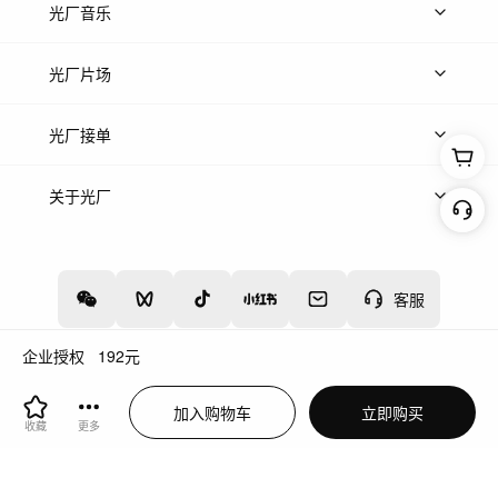
上传图片
精品图片
光厂音乐
热门音乐
免费音效
热门歌单
立即入驻
光厂片场
上传案例
AI找镜头
片场榜单
精选案例
光厂接单
上架服务
热门服务
创作人
关于光厂
关于我们
诚聘英才
帮助中心
权责声明
客服
企业授权
192
元
增值电信业务经营许可证：川B2-20160192
蜀ICP备12020238号-4
加入购物车
立即购买
川公网安备51019002000262
违法和不良信息举报中心
收藏
更多