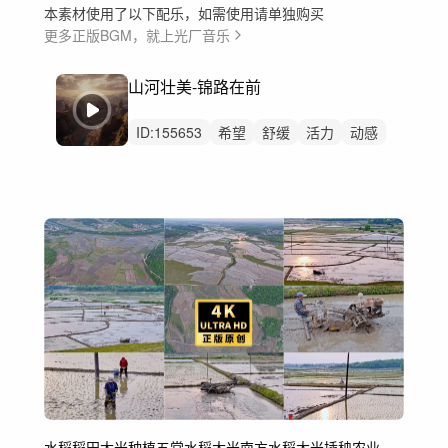
本素材使用了以下配乐，如需使用请单独购买
更多正版BGM，就上光厂音乐
山河壮美-锦路在前
ID:
155653
希望
舒缓
活力
动感
感动
严峻
史诗
励志
鼓励
辽阔
阳光
大气
管弦乐
钢琴
弦乐
水稻
稻田
大米种植
五常水稻大米
南方水稻大米
插秧
农业