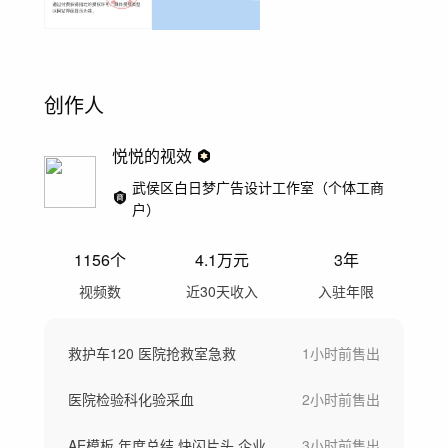
创作人
悦悦的视效
武侯区白日梦广告设计工作室（个体工商
户）
1156
个
4.1万
元
3年
视频数
近30天收入
入驻年限
救护车120 医院抢救室急救
1小时前
售出
医院检验科化验采血
2小时前
售出
AE模板 年度总结 快闪片头 企业宣传片
3小时前
售出