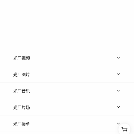
光厂视频
上传视频
精品视频
精选专辑
免费素材
光厂图片
上传图片
精品图片
光厂音乐
热门音乐
免费音效
热门歌单
立即入驻
光厂片场
上传案例
AI找镜头
片场榜单
精选案例
光厂接单