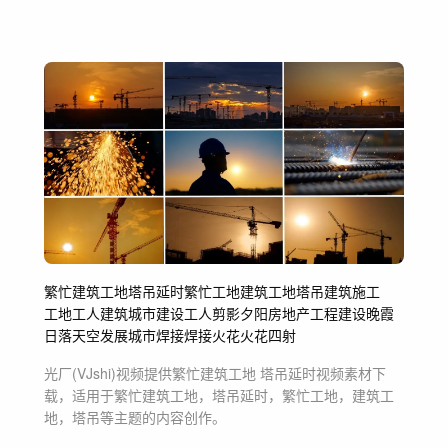
繁忙建筑工地
塔吊延时
繁忙工地
建筑工地
塔吊
建筑施工
工地
工人
建筑
城市建设
工人剪影
夕阳
房地产
工程
建设
晚霞
日落
天空
发展
城市
焊接
焊接火花
火花四射
光厂(VJshi)视频提供
繁忙建筑工地 塔吊延时
视频素材
下
载，适用于
繁忙建筑工地，塔吊延时，繁忙工地，建筑工
地，塔吊等主题
的内容创作。