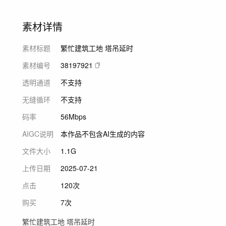
素材详情
素材标题
繁忙建筑工地 塔吊延时
素材编号
38197921
透明通道
不支持
无缝循环
不支持
码率
56Mbps
AIGC说明
本作品不包含AI生成的内容
文件大小
1.1G
上传日期
2025-07-21
点击
120次
购买
7次
繁忙建筑工地 塔吊延时