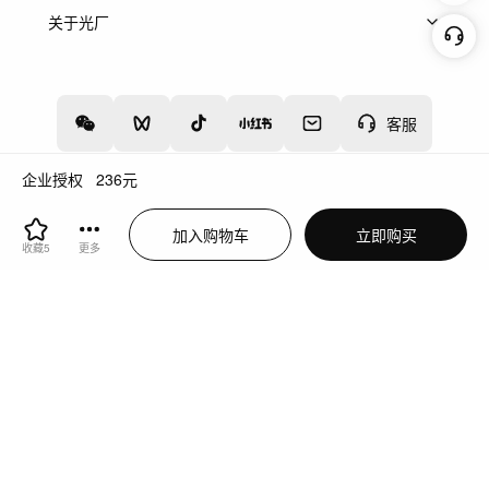
上架服务
热门服务
创作人
关于光厂
关于我们
诚聘英才
帮助中心
权责声明
客服
企业授权
236
元
增值电信业务经营许可证：川B2-20160192
蜀ICP备12020238号-4
加入购物车
立即购买
川公网安备51019002000262
违法和不良信息举报中心
收藏
5
更多
切换到电脑版