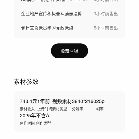
企业地产宣传积极奋斗励志混剪
3小时前
售出
党建宣誓党员学习党政党旗
5小时前
售出
收藏店铺
素材参数
743.4元
1年前
视频素材
3840*2160
25p
素材收入
上传时间
素材类型
分辨率
帧率
2025年
不含AI
创作时间
创作类型